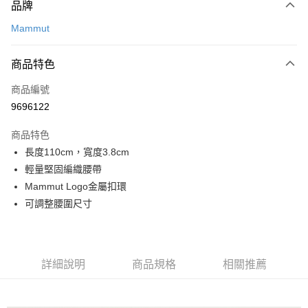
品牌
信用卡一次付款
Mammut
信用卡分期付款
3 期 0 利率 每期
NT$443
21家銀行
商品特色
合作金庫商業銀行
第一商業銀行
超商取貨付款
商品編號
華南商業銀行
彰化商業銀行
9696122
LINE Pay
上海商業儲蓄銀行
台北富邦商業銀行
國泰世華商業銀行
兆豐國際商業銀行
商品特色
Apple Pay
臺灣中小企業銀行
台中商業銀行
長度110cm，寬度3.8cm
匯豐（台灣）商業銀行
華泰商業銀行
ATM付款
輕量堅固編織腰帶
聯邦商業銀行
遠東國際商業銀行
元大商業銀行
永豐商業銀行
Mammut Logo金屬扣環
運送方式
玉山商業銀行
星展（台灣）商業銀行
可調整腰圍尺寸
台新國際商業銀行
中國信託商業銀行
全家取貨付款
台灣樂天信用卡公司
每筆NT$60，滿NT$490(含以上)免運費
付款後全家取貨
詳細說明
商品規格
相關推薦
每筆NT$60，滿NT$490(含以上)免運費