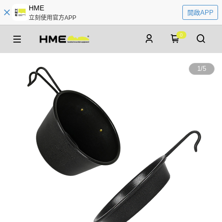
HME
開啟APP
立刻使用官方APP
0
1
/
5