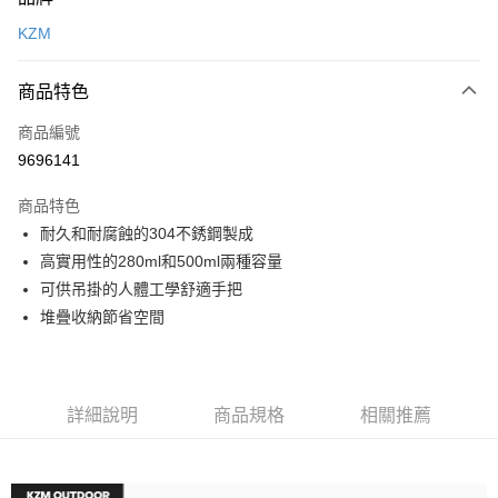
信用卡一次付款
KZM
信用卡分期付款
3 期 0 利率 每期
NT$326
21家銀行
商品特色
合作金庫商業銀行
第一商業銀行
超商取貨付款
商品編號
華南商業銀行
彰化商業銀行
9696141
LINE Pay
上海商業儲蓄銀行
台北富邦商業銀行
國泰世華商業銀行
兆豐國際商業銀行
商品特色
Apple Pay
臺灣中小企業銀行
台中商業銀行
耐久和耐腐蝕的304不銹鋼製成
匯豐（台灣）商業銀行
華泰商業銀行
ATM付款
高實用性的280ml和500ml兩種容量
聯邦商業銀行
遠東國際商業銀行
元大商業銀行
永豐商業銀行
可供吊掛的人體工學舒適手把
運送方式
玉山商業銀行
星展（台灣）商業銀行
堆疊收納節省空間
台新國際商業銀行
中國信託商業銀行
全家取貨付款
台灣樂天信用卡公司
每筆NT$60，滿NT$490(含以上)免運費
付款後全家取貨
詳細說明
商品規格
相關推薦
每筆NT$60，滿NT$490(含以上)免運費
7-11取貨付款