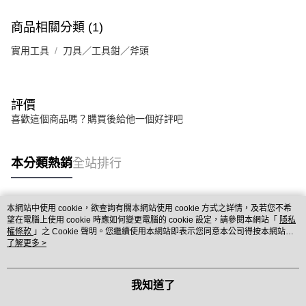
商品相關分類 (1)
實用工具
刀具／工具鉗／斧頭
評價
喜歡這個商品嗎？購買後給他一個好評吧
本分類熱銷
全站排行
本網站中使用 cookie，欲查詢有關本網站使用 cookie 方式之詳情，及若您不希
熱門標籤
望在電腦上使用 cookie 時應如何變更電腦的 cookie 設定，請參閱本網站「
隱私
權條款
」之 Cookie 聲明。您繼續使用本網站即表示您同意本公司得按本網站使
用條款之 Cookie 聲明使用 cookie。
了解更多 >
我知道了