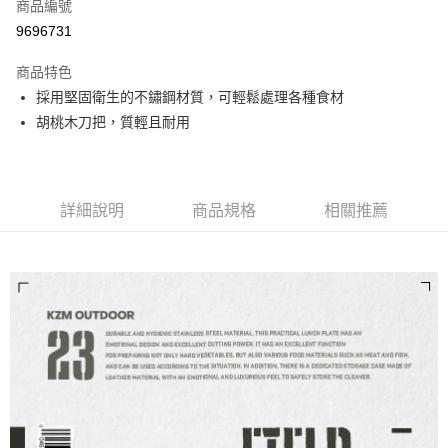
超商取貨付款
商品編號
華南商業銀行
彰化商業銀行
9696731
LINE Pay
上海商業儲蓄銀行
台北富邦商業銀行
國泰世華商業銀行
兆豐國際商業銀行
商品特色
Apple Pay
臺灣中小企業銀行
台中商業銀行
採用堅固衛生的不鏽鋼材質，可輕鬆處理各種食材
匯豐（台灣）商業銀行
華泰商業銀行
ATM付款
胡桃木刀把，質輕且耐用
聯邦商業銀行
遠東國際商業銀行
元大商業銀行
永豐商業銀行
運送方式
玉山商業銀行
星展（台灣）商業銀行
台新國際商業銀行
中國信託商業銀行
全家取貨付款
台灣樂天信用卡公司
詳細說明
商品規格
相關推薦
每筆NT$60，滿NT$490(含以上)免運費
付款後全家取貨
每筆NT$60，滿NT$490(含以上)免運費
7-11取貨付款
每筆NT$60，滿NT$490(含以上)免運費
付款後7-11取貨
每筆NT$60，滿NT$490(含以上)免運費