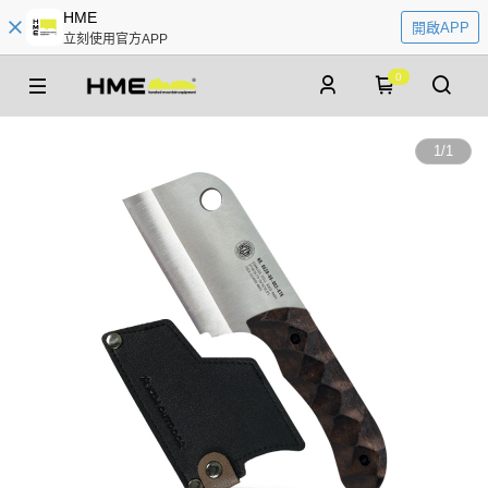
HME
開啟APP
立刻使用官方APP
0
1
/
1