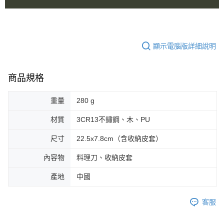
顯示電腦版詳細說明
商品規格
重量
280 g
材質
3CR13不鏽鋼、木、PU
尺寸
22.5x7.8cm（含收納皮套）
內容物
料理刀、收納皮套
產地
中國
客服