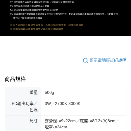
顯示電腦版詳細說明
商品規格
重量
500g
LED輸出功率／
3W／2700K-3000K
色溫
尺寸
露營燈-ø9x22cm／底座-ø8/12x(h)8cm／
燈罩-ø24cm