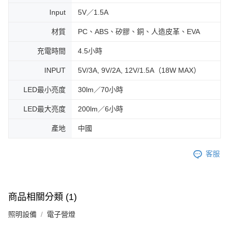
Input
5V／1.5A
材質
PC、ABS、矽膠、銅、人造皮革、EVA
充電時間
4.5小時
INPUT
5V/3A, 9V/2A, 12V/1.5A（18W MAX）
LED最小亮度
30lm／70小時
LED最大亮度
200lm／6小時
產地
中國
客服
商品相關分類 (1)
照明設備
電子營燈