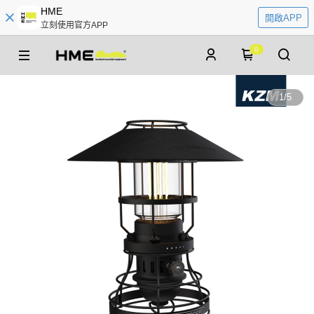
HME
開啟APP
立刻使用官方APP
0
1
/
5