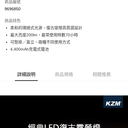
超商取貨付款
商品編號
華南商業銀行
彰化商業銀行
9696850
LINE Pay
上海商業儲蓄銀行
台北富邦商業銀行
國泰世華商業銀行
兆豐國際商業銀行
商品特色
Apple Pay
臺灣中小企業銀行
台中商業銀行
柔和的環繞式光源，復古提燈高質感設計
匯豐（台灣）商業銀行
華泰商業銀行
ATM付款
最大亮度200lm，最常使用時數70小時
聯邦商業銀行
遠東國際商業銀行
元大商業銀行
永豐商業銀行
可懸掛／直立，兩種不同使用方式
運送方式
玉山商業銀行
星展（台灣）商業銀行
4,400mAh充電式電池
台新國際商業銀行
中國信託商業銀行
全家取貨付款
台灣樂天信用卡公司
每筆NT$60，滿NT$490(含以上)免運費
付款後全家取貨
詳細說明
商品規格
相關推薦
每筆NT$60，滿NT$490(含以上)免運費
7-11取貨付款
每筆NT$60，滿NT$490(含以上)免運費
付款後7-11取貨
每筆NT$60，滿NT$490(含以上)免運費