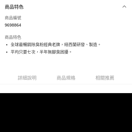
付款方式
商品特色
信用卡一次付款
商品編號
信用卡分期付款
9698864
3 期 0 利率 每期
NT$263
21家銀行
商品特色
合作金庫商業銀行
第一商業銀行
超商取貨付款
全球最暢銷除臭粉經典老牌，紐西蘭研發、製造。
華南商業銀行
彰化商業銀行
平均只要七次，半年無腳臭困擾。
LINE Pay
上海商業儲蓄銀行
台北富邦商業銀行
國泰世華商業銀行
兆豐國際商業銀行
Apple Pay
臺灣中小企業銀行
台中商業銀行
匯豐（台灣）商業銀行
華泰商業銀行
ATM付款
聯邦商業銀行
遠東國際商業銀行
詳細說明
商品規格
相關推薦
元大商業銀行
永豐商業銀行
運送方式
玉山商業銀行
星展（台灣）商業銀行
台新國際商業銀行
中國信託商業銀行
全家取貨付款
台灣樂天信用卡公司
每筆NT$60，滿NT$490(含以上)免運費
付款後全家取貨
每筆NT$60，滿NT$490(含以上)免運費