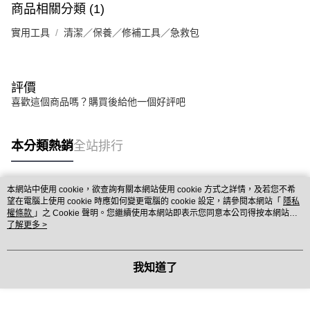
商品相關分類 (1)
實用工具
清潔／保養／修補工具／急救包
評價
喜歡這個商品嗎？購買後給他一個好評吧
本分類熱銷
全站排行
本網站中使用 cookie，欲查詢有關本網站使用 cookie 方式之詳情，及若您不希
熱門標籤
望在電腦上使用 cookie 時應如何變更電腦的 cookie 設定，請參閱本網站「
隱私
權條款
」之 Cookie 聲明。您繼續使用本網站即表示您同意本公司得按本網站使
用條款之 Cookie 聲明使用 cookie。
了解更多 >
我知道了