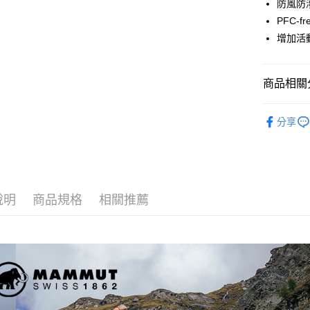
國泰世
防風防
Apple Pay
臺灣中
PFC-f
匯豐（
ATM付款
增加活
聯邦商
元大商
玉山商
運送方式
商品相關分
台新國
台灣樂
全家取貨
戶外機能
分享
每筆NT$6
付款後全
每筆NT$6
7-11取貨
說明
商品規格
相關推薦
每筆NT$6
付款後7-1
每筆NT$6
宅配
每筆NT$8