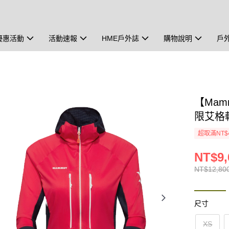
優惠活動
活動速報
HME戶外誌
購物說明
戶
【Mamm
限艾格軟
超取滿NT$
NT$9,
NT$12,80
尺寸
XS