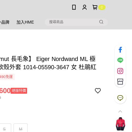
0
外品牌
加入HME
ut 長毛象】 Eiger Nordwand ML 極
殼外套 1014-05590-3647 女 杜鵑紅
490免運
600
絕版特價
0
S
M