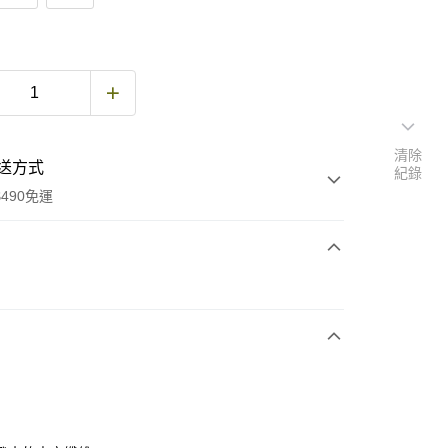
清除
送方式
紀錄
490免運
次付款
期付款
0 利率 每期
NT$4,053
21家銀行
庫商業銀行
第一商業銀行
付款
業銀行
彰化商業銀行
業儲蓄銀行
台北富邦商業銀行