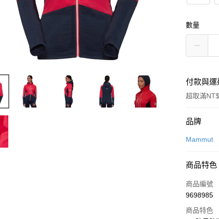
數量
付款與運
超取滿NT$
付款方式
品牌
信用卡一
Mammut
信用卡分
商品特色
3 期 
商品編號
合作金
超商取貨
9698985
華南商
LINE Pay
上海商
商品特色