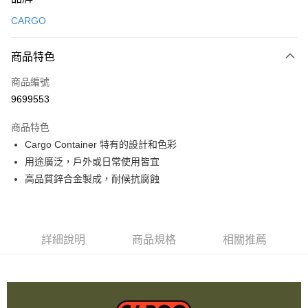
信用卡一次付款
CARGO
信用卡分期付款
3 期 0 利率 每期
NT$29
21家銀行
商品特色
合作金庫商業銀行
第一商業銀行
超商取貨付款
商品編號
華南商業銀行
彰化商業銀行
9699553
LINE Pay
上海商業儲蓄銀行
台北富邦商業銀行
國泰世華商業銀行
兆豐國際商業銀行
商品特色
Apple Pay
臺灣中小企業銀行
台中商業銀行
Cargo Container 特有的設計和色彩
匯豐（台灣）商業銀行
華泰商業銀行
ATM付款
用途廣泛，戶外或日常使用皆宜
聯邦商業銀行
遠東國際商業銀行
元大商業銀行
永豐商業銀行
高品質鋅合金製成，耐候抗腐蝕
運送方式
玉山商業銀行
星展（台灣）商業銀行
台新國際商業銀行
中國信託商業銀行
全家取貨付款
台灣樂天信用卡公司
每筆NT$60，滿NT$490(含以上)免運費
詳細說明
商品規格
相關推薦
付款後全家取貨
每筆NT$60，滿NT$490(含以上)免運費
7-11取貨付款