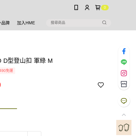
0
外品牌
加入HME
O D型登山扣 軍綠 M
490免運
9