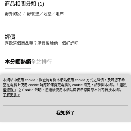
商品相關分類 (1)
野外的家
野餐墊／地墊／地布
評價
喜歡這個商品嗎？購買後給他一個好評吧
本分類熱銷
全站排行
本網站中使用 cookie，欲查詢有關本網站使用 cookie 方式之詳情，及若您不希
熱門標籤
望在電腦上使用 cookie 時應如何變更電腦的 cookie 設定，請參閱本網站「
隱私
權條款
」之 Cookie 聲明。您繼續使用本網站即表示您同意本公司得按本網站使
用條款之 Cookie 聲明使用 cookie。
了解更多 >
我知道了