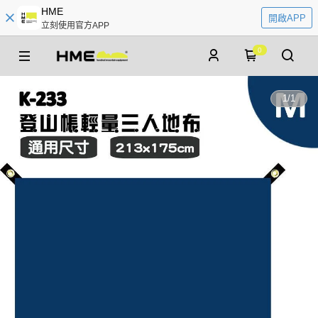
HME
開啟APP
立刻使用官方APP
0
1
/
1