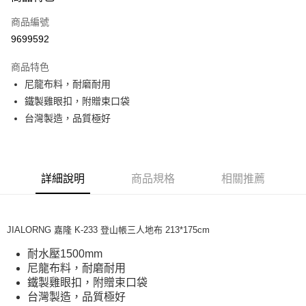
合作金庫商業銀行
第一商業銀行
超商取貨付款
商品編號
華南商業銀行
彰化商業銀行
9699592
LINE Pay
上海商業儲蓄銀行
台北富邦商業銀行
國泰世華商業銀行
兆豐國際商業銀行
商品特色
Apple Pay
臺灣中小企業銀行
台中商業銀行
尼龍布料，耐磨耐用
匯豐（台灣）商業銀行
華泰商業銀行
ATM付款
鐵製雞眼扣，附贈束口袋
聯邦商業銀行
遠東國際商業銀行
元大商業銀行
永豐商業銀行
台灣製造，品質極好
運送方式
玉山商業銀行
星展（台灣）商業銀行
台新國際商業銀行
中國信託商業銀行
全家取貨付款
台灣樂天信用卡公司
每筆NT$60，滿NT$490(含以上)免運費
詳細說明
商品規格
相關推薦
付款後全家取貨
每筆NT$60，滿NT$490(含以上)免運費
JIALORNG 嘉隆 K-233 登山帳三人地布 213*175cm
7-11取貨付款
耐水壓1500mm
每筆NT$60，滿NT$490(含以上)免運費
尼龍布料，耐磨耐用
鐵製雞眼扣，附贈束口袋
付款後7-11取貨
台灣製造，品質極好
每筆NT$60，滿NT$490(含以上)免運費