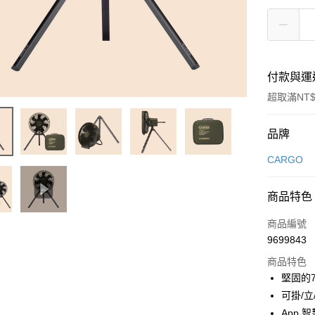
付款與運
超取滿NT$
付款方式
品牌
信用卡一
CARGO
信用卡分
商品特色
3 期 
商品編號
合作金
超商取貨
9699843
華南商
LINE Pay
上海商
商品特色
國泰世
堅固的
Apple Pay
臺灣中
可掛/
匯豐（
ATM付款
App 