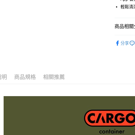
聯邦商
輕鬆清
元大商
玉山商
運送方式
台新國
商品相關分
台灣樂
全家取貨
每筆NT$6
露營傢俱
分享
付款後全
每筆NT$6
7-11取貨
每筆NT$6
說明
商品規格
相關推薦
付款後7-1
每筆NT$6
宅配
每筆NT$8
離島宅配
每筆NT$8