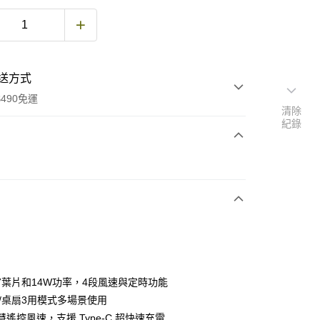
送方式
490免運
清除
紀錄
次付款
期付款
0 利率 每期
NT$1,226
21家銀行
庫商業銀行
第一商業銀行
付款
業銀行
彰化商業銀行
業儲蓄銀行
台北富邦商業銀行
華商業銀行
兆豐國際商業銀行
7葉片和14W功率，4段風速與定時功能
小企業銀行
台中商業銀行
立/桌扇3用模式多場景使用
台灣）商業銀行
華泰商業銀行
智慧遙控風速，支援 Type-C 超快速充電