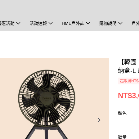
優惠活動
活動速報
HME戶外誌
購物說明
戶
【韓國 
納盒-L
超取滿NT$
NT$3,
顏色
數量