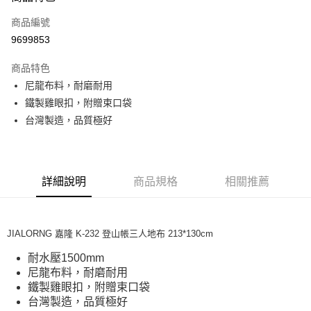
合作金庫商業銀行
第一商業銀行
超商取貨付款
商品編號
華南商業銀行
彰化商業銀行
9699853
LINE Pay
上海商業儲蓄銀行
台北富邦商業銀行
國泰世華商業銀行
兆豐國際商業銀行
商品特色
Apple Pay
臺灣中小企業銀行
台中商業銀行
尼龍布料，耐磨耐用
匯豐（台灣）商業銀行
華泰商業銀行
ATM付款
鐵製雞眼扣，附贈束口袋
聯邦商業銀行
遠東國際商業銀行
元大商業銀行
永豐商業銀行
台灣製造，品質極好
運送方式
玉山商業銀行
星展（台灣）商業銀行
台新國際商業銀行
中國信託商業銀行
全家取貨付款
台灣樂天信用卡公司
每筆NT$60，滿NT$490(含以上)免運費
詳細說明
商品規格
相關推薦
付款後全家取貨
每筆NT$60，滿NT$490(含以上)免運費
JIALORNG 嘉隆 K-232 登山帳三人地布 213*130cm
7-11取貨付款
耐水壓1500mm
每筆NT$60，滿NT$490(含以上)免運費
尼龍布料，耐磨耐用
鐵製雞眼扣，附贈束口袋
付款後7-11取貨
台灣製造，品質極好
每筆NT$60，滿NT$490(含以上)免運費