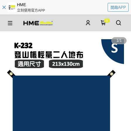
HME
開啟APP
立刻使用官方APP
0
1
/
1