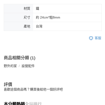
材質
鐵
尺寸
約 24cm*粗8mm
產地
台灣
客服
商品相關分類 (1)
野外的家
設營配件
評價
喜歡這個商品嗎？購買後給他一個好評吧
本分類熱銷
全站排行