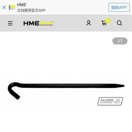
HME
開啟APP
立刻使用官方APP
0
1
/
1