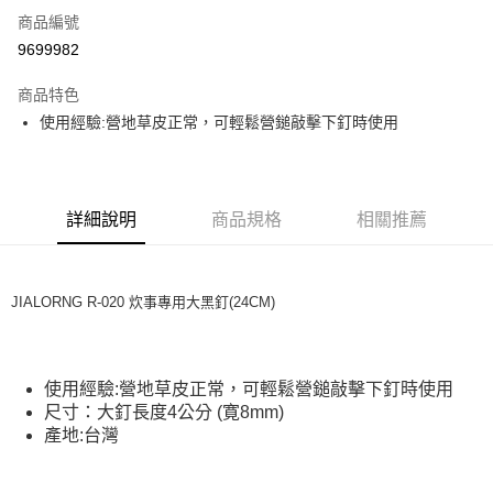
合作金庫商業銀行
第一商業銀行
超商取貨付款
商品編號
華南商業銀行
彰化商業銀行
9699982
LINE Pay
上海商業儲蓄銀行
台北富邦商業銀行
國泰世華商業銀行
兆豐國際商業銀行
商品特色
Apple Pay
臺灣中小企業銀行
台中商業銀行
使用經驗:營地草皮正常，可輕鬆營鎚敲擊下釘時使用
匯豐（台灣）商業銀行
華泰商業銀行
ATM付款
聯邦商業銀行
遠東國際商業銀行
元大商業銀行
永豐商業銀行
運送方式
玉山商業銀行
星展（台灣）商業銀行
詳細說明
商品規格
相關推薦
台新國際商業銀行
中國信託商業銀行
全家取貨付款
台灣樂天信用卡公司
每筆NT$60，滿NT$490(含以上)免運費
付款後全家取貨
JIALORNG R-020 炊事專用大黑釘(24CM)
每筆NT$60，滿NT$490(含以上)免運費
7-11取貨付款
使用經驗:營地草皮正常，可輕鬆營鎚敲擊下釘時使用
每筆NT$60，滿NT$490(含以上)免運費
尺寸：大釘長度4公分 (寛8mm)
產地:台灣
付款後7-11取貨
每筆NT$60，滿NT$490(含以上)免運費