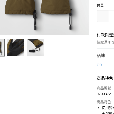
數量
付款與運
超取滿NT$
付款方式
品牌
信用卡一
OR
信用卡分
商品特色
3 期 
商品編號
合作金
超商取貨
9700372
華南商
LINE Pay
上海商
商品特色
國泰世
使用獨家
Apple Pay
臺灣中