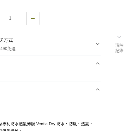
送方式
清除
490免運
紀錄
次付款
期付款
0 利率 每期
NT$660
21家銀行
庫商業銀行
第一商業銀行
付款
業銀行
彰化商業銀行
業儲蓄銀行
台北富邦商業銀行
華商業銀行
兆豐國際商業銀行
專利防水透氣薄膜 Ventia Dry 防水、防風、透氣。
小企業銀行
台中商業銀行