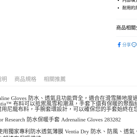
內部填
匯豐（
ATM付款
耐用的
聯邦商
元大商
玉山商
運送方式
商品相關分
台新國
台灣樂
全家取貨
服飾配件
分享
每筆NT$6
付款後全
每筆NT$6
7-11取貨
說明
商品規格
相關推薦
每筆NT$6
付款後7-1
enaline Gloves 防水、透氣且功能齊全，適合在滑
entia™ 布料可以抵禦風雪和潮濕，手套下還有保暖的
每筆NT$6
耐用尼龍布料，手腕套環設計，可以確保您的手套始終在
宅配
or Research 防水保暖手套 Adrenaline Gloves 283282
每筆NT$8
使用獨家專利防水透氣薄膜 Ventia Dry 防水、防風、透氣
離島宅配