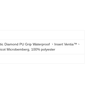
etic Diamond PU Grip Waterproof 、Insert Ventia™、
ricot Microbemberg, 100% polyester