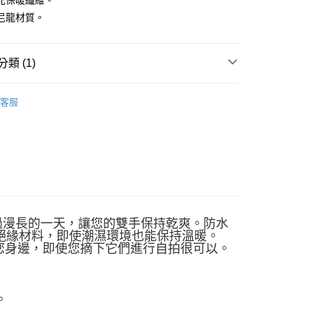
充保暖纖維。
台灣）商業銀行
華泰商業銀行
尼龍材質。
業銀行
遠東國際商業銀行
業銀行
永豐商業銀行
業銀行
星展（台灣）商業銀行
類 (1)
際商業銀行
中國信託商業銀行
天信用卡公司
付款
手套／袖套
客服
0，滿NT$490(含以上)免運費
家取貨
0，滿NT$490(含以上)免運費
付款
0，滿NT$490(含以上)免運費
1取貨
雪勝地度過漫長的一天，讓您的雙手保持乾爽。防水
聚酯絕緣材料，即使潮濕環境也能保持溫暖。
0，滿NT$490(含以上)免運費
您身邊，即使您摘下它們進行自拍很可以。
0，滿NT$490(含以上)免運費
。