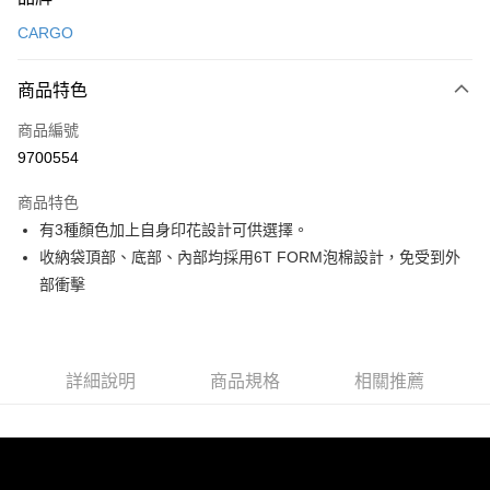
信用卡一次付款
CARGO
信用卡分期付款
3 期 0 利率 每期
NT$726
21家銀行
商品特色
合作金庫商業銀行
第一商業銀行
LINE Pay
商品編號
華南商業銀行
彰化商業銀行
9700554
Apple Pay
上海商業儲蓄銀行
台北富邦商業銀行
國泰世華商業銀行
兆豐國際商業銀行
商品特色
ATM付款
臺灣中小企業銀行
台中商業銀行
有3種顏色加上自身印花設計可供選擇。
匯豐（台灣）商業銀行
華泰商業銀行
收納袋頂部、底部、內部均採用6T FORM泡棉設計，免受到外
聯邦商業銀行
遠東國際商業銀行
運送方式
元大商業銀行
永豐商業銀行
部衝擊
宅配
玉山商業銀行
星展（台灣）商業銀行
每筆NT$80，滿NT$490(含以上)免運費
台新國際商業銀行
中國信託商業銀行
台灣樂天信用卡公司
離島宅配
詳細說明
商品規格
相關推薦
每筆NT$80，滿NT$490(含以上)免運費
付款後門市自取
免運費