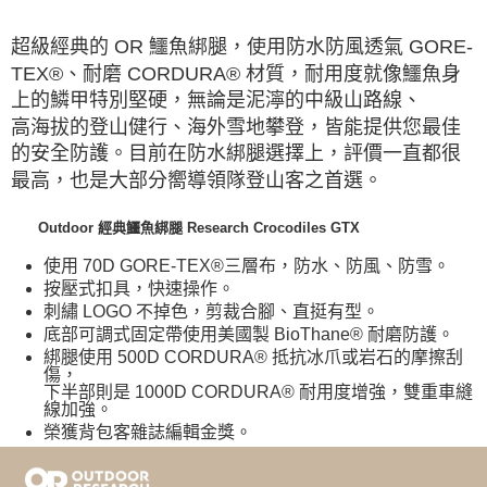
每筆NT$60，滿NT$490(含以上)免運費
超級經典的 OR 鱷魚綁腿，使用防水防風透氣 GORE-
7-11取貨付款
TEX®、耐磨 CORDURA® 材質，耐用度就像鱷魚身
每筆NT$60，滿NT$490(含以上)免運費
上的鱗甲特別堅硬，無論是泥濘的中級山路線、
高海拔的登山健行、海外雪地攀登，皆能提供您最佳
付款後7-11取貨
的安全防護。
目前在防水綁腿選擇上，評價一直都很
每筆NT$60，滿NT$490(含以上)免運費
最高，也是大部分嚮導領隊登山客之首選。
宅配
Outdoor 經典鱷魚綁腿 Research Crocodiles GTX
每筆NT$80，滿NT$490(含以上)免運費
使用 70D GORE-TEX®三層布，防水、防風、防雪。
離島宅配
按壓式扣具，快速操作。
每筆NT$80，滿NT$490(含以上)免運費
刺繡 LOGO 不掉色，剪裁合腳、直挺有型。
底部可調式固定帶使用美國製 BioThane® 耐磨防護。
付款後門市自取
綁腿使用 500D CORDURA® 抵抗冰爪或岩石的摩擦刮
免運費
傷，
下半部則是 1000D CORDURA® 耐用度增強，雙重車縫
線加強。
榮獲背包客雜誌編輯金獎。