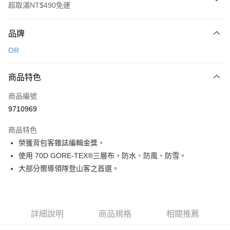
超取滿NT$490免運
付款方式
品牌
信用卡一次付款
OR
信用卡分期付款
3 期 0 利率 每期
NT$1,068
21家銀行
商品特色
合作金庫商業銀行
第一商業銀行
超商取貨付款
商品編號
華南商業銀行
彰化商業銀行
9710969
LINE Pay
上海商業儲蓄銀行
台北富邦商業銀行
國泰世華商業銀行
兆豐國際商業銀行
商品特色
Apple Pay
臺灣中小企業銀行
台中商業銀行
榮獲背包客雜誌編輯金獎。
匯豐（台灣）商業銀行
華泰商業銀行
ATM付款
使用 70D GORE-TEX®三層布，防水、防風、防雪。
聯邦商業銀行
遠東國際商業銀行
元大商業銀行
永豐商業銀行
大部分嚮導領隊登山客之首選。
運送方式
玉山商業銀行
星展（台灣）商業銀行
台新國際商業銀行
中國信託商業銀行
全家取貨付款
台灣樂天信用卡公司
每筆NT$60，滿NT$490(含以上)免運費
詳細說明
商品規格
相關推薦
付款後全家取貨