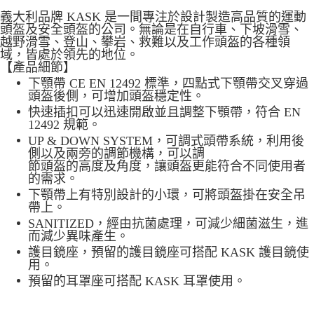
7-11取貨付款
義大利品牌 KASK 是一間專注於設計製造高品質的運動
每筆NT$60，滿NT$490(含以上)免運費
頭盔及安全頭盔的公司。無論是在自行車、下坡滑雪
、
越野滑雪、登山、攀岩、救難以及工作頭盔的各種領
付款後7-11取貨
域，皆處於領先的地位。
每筆NT$60，滿NT$490(含以上)免運費
【產品細節】
下顎帶 CE EN 12492 標準，四點式下顎帶交叉穿過
宅配
頭盔後側，可增加頭盔穩定性。
每筆NT$80，滿NT$490(含以上)免運費
快速插扣可以迅速開啟並且調整下顎帶，符合 EN
12492 規範。
離島宅配
UP & DOWN SYSTEM，可調式頭帶系統，利用後
側以及兩旁的調節機構，可以調
每筆NT$80，滿NT$490(含以上)免運費
節頭盔的高度及角度，讓頭盔更能符合不同使用者
的需求。
付款後門市自取
下顎帶上有特別設計的小環，可將頭盔掛在安全吊
免運費
帶上。
SANITIZED，經由抗菌處理，可減少細菌滋生，進
而減少異味產生。
護目鏡座，預留的護目鏡座可搭配 KASK 護目鏡使
用。
預留的耳罩座可搭配 KASK 耳罩使用。