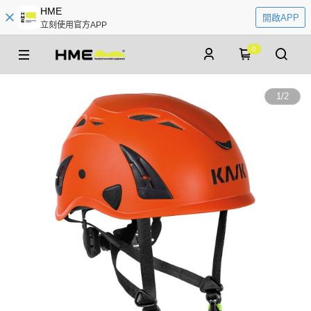
HME
開啟APP
立刻使用官方APP
0
1
/
2