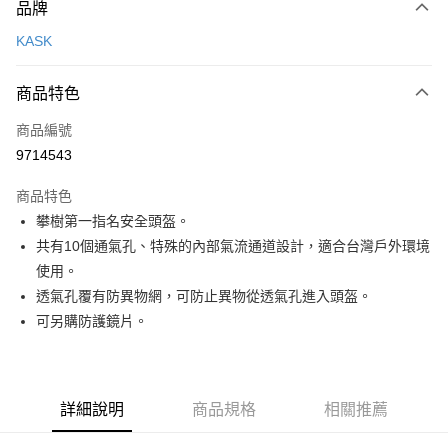
品牌
信用卡一次付款
KASK
信用卡分期付款
3 期 0 利率 每期
NT$1,260
21家銀行
商品特色
合作金庫商業銀行
第一商業銀行
超商取貨付款
商品編號
華南商業銀行
彰化商業銀行
9714543
LINE Pay
上海商業儲蓄銀行
台北富邦商業銀行
國泰世華商業銀行
兆豐國際商業銀行
商品特色
Apple Pay
臺灣中小企業銀行
台中商業銀行
攀樹第一指名安全頭盔。
匯豐（台灣）商業銀行
華泰商業銀行
ATM付款
共有10個通氣孔、特殊的內部氣流通​道設計，適合台灣戶外環境
聯邦商業銀行
遠東國際商業銀行
元大商業銀行
永豐商業銀行
使用。
運送方式
玉山商業銀行
星展（台灣）商業銀行
透氣孔覆有防異物網，可防止異物從透氣孔進入頭盔。
台新國際商業銀行
中國信託商業銀行
全家取貨付款
可另購防護鏡片。
台灣樂天信用卡公司
每筆NT$60，滿NT$490(含以上)免運費
付款後全家取貨
詳細說明
商品規格
相關推薦
每筆NT$60，滿NT$490(含以上)免運費