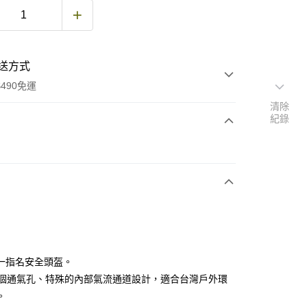
送方式
490免運
清除
紀錄
次付款
期付款
0 利率 每期
NT$1,260
21家銀行
庫商業銀行
第一商業銀行
付款
業銀行
彰化商業銀行
業儲蓄銀行
台北富邦商業銀行
華商業銀行
兆豐國際商業銀行
一指名安全頭盔。
小企業銀行
台中商業銀行
0個通氣孔、特殊的內部氣流通​道設計，適合台灣戶外環
台灣）商業銀行
華泰商業銀行
。
業銀行
遠東國際商業銀行