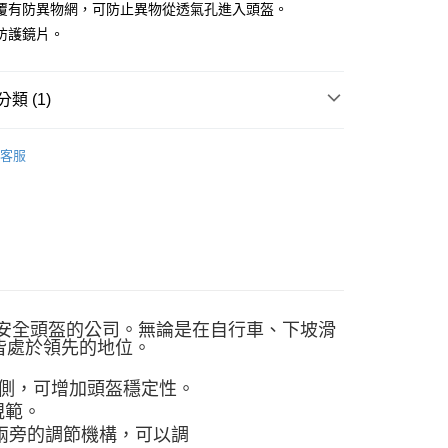
覆有防異物網，可防止異物從透氣孔進入頭盔。
業銀行
永豐商業銀行
防護鏡片。
業銀行
星展（台灣）商業銀行
際商業銀行
中國信託商業銀行
天信用卡公司
付款
類 (1)
0，滿NT$490(含以上)免運費
安全頭盔
家取貨
客服
0，滿NT$490(含以上)免運費
付款
0，滿NT$490(含以上)免運費
1取貨
0，滿NT$490(含以上)免運費
及安全頭盔的公司。無論是在自行車、下坡滑
皆處於領先的地位。
0，滿NT$490(含以上)免運費
盔後側，可增加頭盔穩定性。
規範。
0，滿NT$490(含以上)免運費
以及兩旁的調節機構，可以調