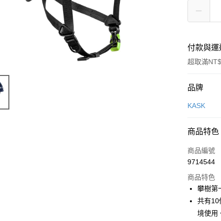
付款與運
超取滿NT$
付款方式
品牌
信用卡一
KASK
信用卡分
商品特色
3 期 
商品編號
合作金
超商取貨
9714544
華南商
LINE Pay
上海商
商品特色
國泰世
攀樹第
Apple Pay
臺灣中
共有1
匯豐（
ATM付款
境使用
聯邦商