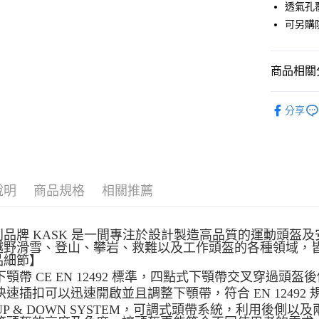
透氣孔
元大商
可另購
玉山商
運送方式
台新國
台灣樂
全家取貨
商品相關分
每筆NT$6
技術器材
付款後全
分享
每筆NT$6
7-11取貨
每筆NT$6
說明
商品規格
相關推薦
付款後7-1
每筆NT$6
利品牌 KASK 是一間專注於設計製造高品質的運動頭盔
宅配
越野滑雪、登山、攀岩、救難以及工作頭盔的各種領域，
品細節】
每筆NT$8
下顎帶 CE EN 12492 標準，四點式下顎帶交叉穿過頭
離島宅配
快速插扣可以迅速開啟並且調整下顎帶，符合 EN 12492 
每筆NT$8
UP & DOWN SYSTEM，可調式頭帶系統，利用後側