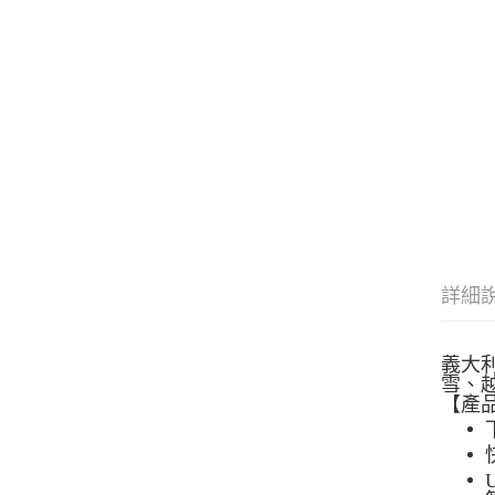
詳細
義大
雪
、
【產