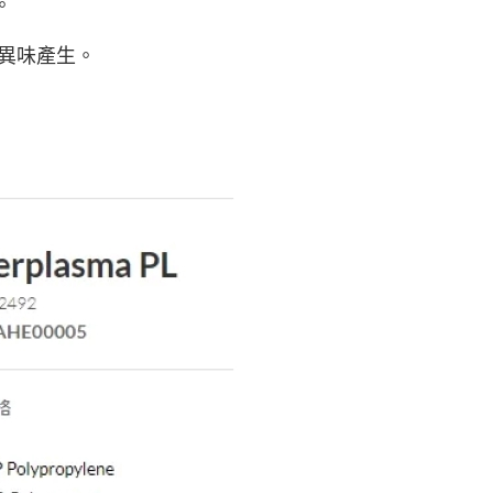
。
市自取
少異味產生。