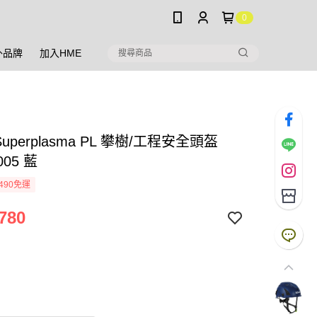
0
外品牌
加入HME
Superplasma PL 攀樹/工程安全頭盔
005 藍
490免運
780