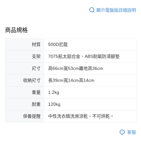
顯示電腦版詳細說明
商品規格
材質
500D尼龍
支架
7075航太鋁合金、ABS耐磨防滑腳墊
尺寸
高66cm寛53cm離地高36cm
收納尺寸
長39cm寬14cm高14cm
重量
1.2kg
耐重
120kg
保養提醒
中性洗衣精洗滌涼乾，不可烘乾。
客服