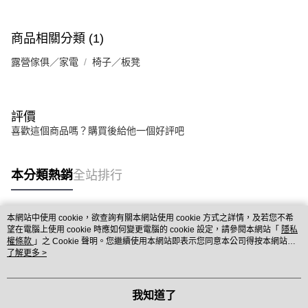
商品相關分類 (1)
露營傢俱／家電
椅子／板凳
評價
喜歡這個商品嗎？購買後給他一個好評吧
本分類熱銷
全站排行
本網站中使用 cookie，欲查詢有關本網站使用 cookie 方式之詳情，及若您不希
熱門標籤
望在電腦上使用 cookie 時應如何變更電腦的 cookie 設定，請參閱本網站「
隱私
權條款
」之 Cookie 聲明。您繼續使用本網站即表示您同意本公司得按本網站使
用條款之 Cookie 聲明使用 cookie。
了解更多 >
我知道了