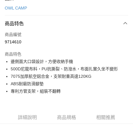
信用卡一次付款
OWL CAMP
信用卡分期付款
3 期 0 利率 每期
NT$760
21家銀行
商品特色
合作金庫商業銀行
第一商業銀行
超商取貨付款
商品編號
華南商業銀行
彰化商業銀行
9714610
LINE Pay
上海商業儲蓄銀行
台北富邦商業銀行
國泰世華商業銀行
兆豐國際商業銀行
商品特色
Apple Pay
臺灣中小企業銀行
台中商業銀行
邊側面大口袋設計，方便收納手機
匯豐（台灣）商業銀行
華泰商業銀行
ATM付款
500D尼龍布料，PU抗撕裂、防潑水，布面扎實久坐不變形
聯邦商業銀行
遠東國際商業銀行
元大商業銀行
永豐商業銀行
7075加厚航空鋁合金，支架耐重高達120KG
運送方式
玉山商業銀行
星展（台灣）商業銀行
ABS耐磨防滑腳墊
台新國際商業銀行
中國信託商業銀行
全家取貨付款
專利方管支架，組裝不翻轉
台灣樂天信用卡公司
每筆NT$60，滿NT$490(含以上)免運費
付款後全家取貨
詳細說明
商品規格
相關推薦
每筆NT$60，滿NT$490(含以上)免運費
7-11取貨付款