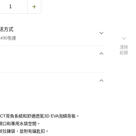
送方式
490免運
清除
紀錄
次付款
期付款
0 利率 每期
NT$1,165
21家銀行
庫商業銀行
第一商業銀行
付款
業銀行
彰化商業銀行
業儲蓄銀行
台北富邦商業銀行
華商業銀行
兆豐國際商業銀行
ACT背負系統和舒適透氣3D EVA泡綿背板。
小企業銀行
台中商業銀行
開口和專用水袋空間。
台灣）商業銀行
華泰商業銀行
狀拉鍊袋，並附有鑰匙扣。
業銀行
遠東國際商業銀行