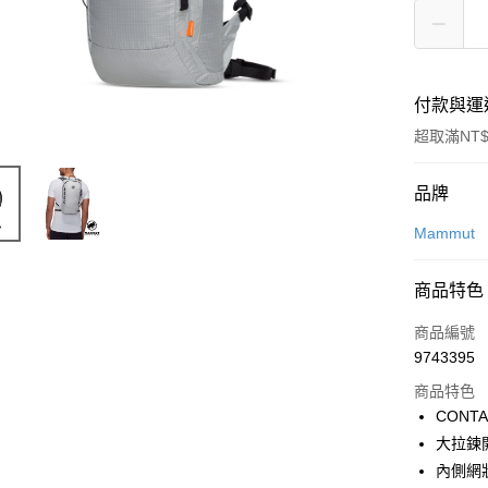
付款與運
超取滿NT$
付款方式
品牌
信用卡一
Mammut
信用卡分
商品特色
3 期 
商品編號
合作金
超商取貨
9743395
華南商
LINE Pay
上海商
商品特色
國泰世
CONT
Apple Pay
臺灣中
大拉鍊
匯豐（
ATM付款
內側網
聯邦商