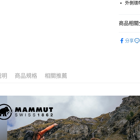
外側環
元大商
玉山商
運送方式
台新國
商品相關分
台灣樂
全家取貨
每筆NT$6
戶外背包
分享
付款後全
每筆NT$6
7-11取貨
每筆NT$6
說明
商品規格
相關推薦
付款後7-1
每筆NT$6
宅配
每筆NT$8
離島宅配
每筆NT$8