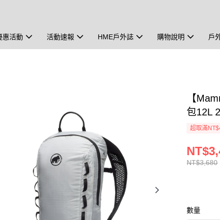
優惠活動
活動速報
HME戶外誌
購物說明
戶
【Mam
包12L 
超取滿NT$
NT$3,
NT$3,680
數量