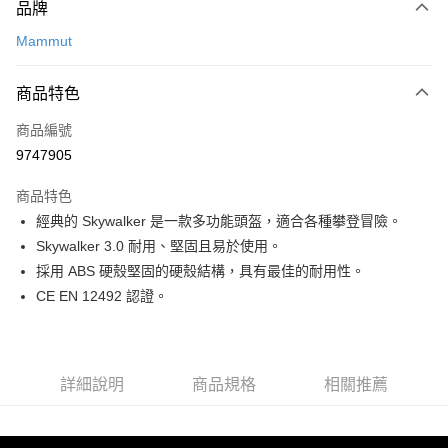
品牌
信用卡一次付款
Mammut
信用卡分期付款
3 期 0 利率 每期
NT$943
21家銀行
商品特色
合作金庫商業銀行
第一商業銀行
超商取貨付款
商品編號
華南商業銀行
彰化商業銀行
9747905
LINE Pay
上海商業儲蓄銀行
台北富邦商業銀行
國泰世華商業銀行
兆豐國際商業銀行
商品特色
Apple Pay
臺灣中小企業銀行
台中商業銀行
經典的 Skywalker 是一款多功能頭盔，適合各種攀登冒險。
匯豐（台灣）商業銀行
華泰商業銀行
ATM付款
Skywalker 3.0 耐用、堅固且易於使用。
聯邦商業銀行
遠東國際商業銀行
元大商業銀行
永豐商業銀行
採用 ABS 硬殼堅固的硬殼結構，具有最佳的耐用性。
運送方式
玉山商業銀行
星展（台灣）商業銀行
CE EN 12492 認證。
台新國際商業銀行
中國信託商業銀行
全家取貨付款
台灣樂天信用卡公司
每筆NT$60，滿NT$490(含以上)免運費
付款後全家取貨
詳細說明
商品規格
相關推薦
每筆NT$60，滿NT$490(含以上)免運費