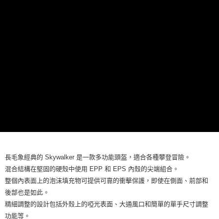
7-11取貨付款
每筆NT$60，滿NT$490(含以上)免運費
付款後7-11取貨
每筆NT$60，滿NT$490(含以上)免運費
宅配
每筆NT$80，滿NT$490(含以上)免運費
離島宅配
每筆NT$80，滿NT$490(含以上)免運費
付款後門市自取
免運費
長毛象經典的 Skywalker 是一款多功能頭盔，適合各種攀登冒險。
混合結構在堅固的硬殼中使用 EPP 和 EPS 內殼的尖端組合。
整個內表面上的泡沫填充物可提供可靠的衝擊保護，即使在側面、前部和
後部也是如此。
精細調整的設計包括外殼上的啞光表面、大通風口和簡單的單手尺寸調整
功能等。