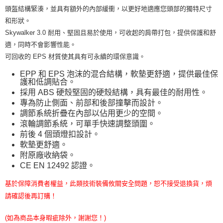
頭盔結構緊湊，並具有額外的內部緩衝，以更好地適應您頭部的獨特尺寸
和形狀。
Skywalker 3.0 耐用、堅固且易於使用，可收起的肩帶打包，提供保護和舒
適，同時不會影響性能。
可回收的 EPS 材質使其具有可永續的環保意識。
EPP 和 EPS 泡沫的混合結構，軟墊更舒適，提供最佳保
護和低調貼合。
採用 ABS 硬殼堅固的硬殼結構，具有最佳的耐用性。
專為防止側面、前部和後部撞擊而設計。
調節系統折疊在內部以佔用更少的空間。
滾輪調節系統，可單手快速調整頭圍。
前後 4 個頭燈扣設計。
軟墊更舒適。
附原廠收納袋。
CE EN 12492 認證。
基於保障消費者權益，此類技術裝備攸關安全問題，恕不接受退換貨，煩
請確認後再訂購！
(如為商品本身暇疵除外，謝謝您！)