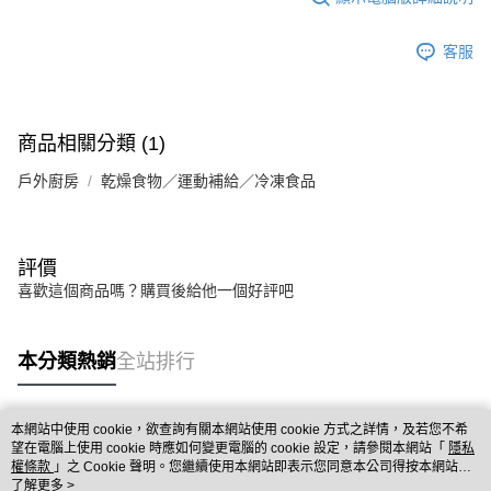
客服
商品相關分類 (1)
戶外廚房
乾燥食物／運動補給／冷凍食品
評價
喜歡這個商品嗎？購買後給他一個好評吧
本分類熱銷
全站排行
本網站中使用 cookie，欲查詢有關本網站使用 cookie 方式之詳情，及若您不希
熱門標籤
望在電腦上使用 cookie 時應如何變更電腦的 cookie 設定，請參閱本網站「
隱私
權條款
」之 Cookie 聲明。您繼續使用本網站即表示您同意本公司得按本網站使
用條款之 Cookie 聲明使用 cookie。
了解更多 >