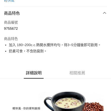
輕快風
信用卡分期付款
3 期 0 利率 每期
NT$8
21家銀行
商品特色
合作金庫商業銀行
第一商業銀行
超商取貨付款
商品編號
華南商業銀行
彰化商業銀行
9755672
LINE Pay
上海商業儲蓄銀行
台北富邦商業銀行
國泰世華商業銀行
兆豐國際商業銀行
商品特色
Apple Pay
臺灣中小企業銀行
台中商業銀行
加入 180~200c.c.熱開水攪拌均勻，待3~5分鐘後即可飲用。
匯豐（台灣）商業銀行
華泰商業銀行
ATM付款
奶素可食，不含防腐劑。
聯邦商業銀行
遠東國際商業銀行
元大商業銀行
永豐商業銀行
運送方式
玉山商業銀行
星展（台灣）商業銀行
台新國際商業銀行
中國信託商業銀行
全家取貨付款
台灣樂天信用卡公司
詳細說明
相關推薦
每筆NT$60，滿NT$490(含以上)免運費
付款後全家取貨
每筆NT$60，滿NT$490(含以上)免運費
7-11取貨付款
每筆NT$60，滿NT$490(含以上)免運費