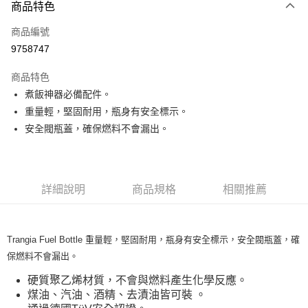
3 期 0 利率 每期
NT$238
21家銀行
商品特色
合作金庫商業銀行
第一商業銀行
超商取貨付款
商品編號
華南商業銀行
彰化商業銀行
9758747
LINE Pay
上海商業儲蓄銀行
台北富邦商業銀行
國泰世華商業銀行
兆豐國際商業銀行
商品特色
Apple Pay
臺灣中小企業銀行
台中商業銀行
煮飯神器必備配件。
匯豐（台灣）商業銀行
華泰商業銀行
ATM付款
重量輕，堅固耐用，瓶身有安全標示。
聯邦商業銀行
遠東國際商業銀行
元大商業銀行
永豐商業銀行
安全閥瓶蓋，確保燃料不會漏出。
運送方式
玉山商業銀行
星展（台灣）商業銀行
台新國際商業銀行
中國信託商業銀行
全家取貨付款
台灣樂天信用卡公司
每筆NT$60，滿NT$490(含以上)免運費
詳細說明
商品規格
相關推薦
付款後全家取貨
每筆NT$60，滿NT$490(含以上)免運費
Trangia Fuel Bottle 重量輕，堅固耐用，瓶身有安全標示，安全閥瓶蓋，確
7-11取貨付款
保燃料不會漏出。
每筆NT$60，滿NT$490(含以上)免運費
硬質聚乙烯材質，不會與燃料產生化學反應。
付款後7-11取貨
煤油、汽油、酒精、去漬油皆可裝 。