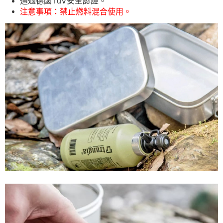
通過德國TüV安全認證。
每筆NT$60，滿NT$490(含以上)免運費
注意事項：禁止燃料混合使用。
宅配
每筆NT$80，滿NT$490(含以上)免運費
離島宅配
每筆NT$80，滿NT$490(含以上)免運費
付款後門市自取
免運費