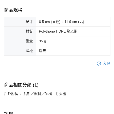
商品規格
尺寸
6.5 cm (直徑) x 11.9 cm (高)
材質
Polythene HDPE 聚乙烯
重量
95 g
產地
瑞典
客服
商品相關分類 (1)
戶外廚房
瓦斯／燃料／噴槍／打火機
評價