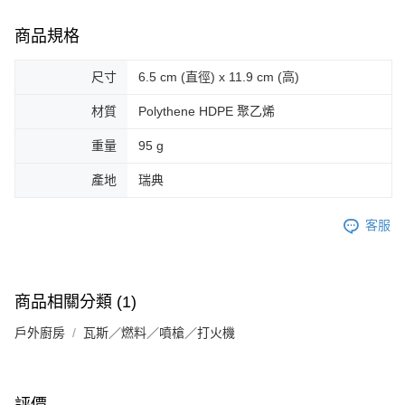
商品規格
尺寸
6.5 cm (直徑) x 11.9 cm (高)
材質
Polythene HDPE 聚乙烯
重量
95 g
產地
瑞典
客服
商品相關分類 (1)
戶外廚房
瓦斯／燃料／噴槍／打火機
評價