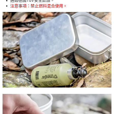
通過德國TüV安全認證。
每筆NT$60，滿NT$490(含以上)免運費
注意事項：禁止燃料混合使用。
宅配
每筆NT$80，滿NT$490(含以上)免運費
離島宅配
每筆NT$80，滿NT$490(含以上)免運費
付款後門市自取
免運費