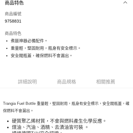
3 期 0 利率 每期
NT$248
21家銀行
商品特色
合作金庫商業銀行
第一商業銀行
超商取貨付款
商品編號
華南商業銀行
彰化商業銀行
9758831
LINE Pay
上海商業儲蓄銀行
台北富邦商業銀行
國泰世華商業銀行
兆豐國際商業銀行
商品特色
Apple Pay
臺灣中小企業銀行
台中商業銀行
煮飯神器必備配件。
匯豐（台灣）商業銀行
華泰商業銀行
ATM付款
重量輕，堅固耐用，瓶身有安全標示。
聯邦商業銀行
遠東國際商業銀行
元大商業銀行
永豐商業銀行
安全閥瓶蓋，確保燃料不會漏出。
運送方式
玉山商業銀行
星展（台灣）商業銀行
台新國際商業銀行
中國信託商業銀行
全家取貨付款
台灣樂天信用卡公司
每筆NT$60，滿NT$490(含以上)免運費
詳細說明
商品規格
相關推薦
付款後全家取貨
每筆NT$60，滿NT$490(含以上)免運費
Trangia Fuel Bottle 重量輕，堅固耐用，瓶身有安全標示，安全閥瓶蓋，確
7-11取貨付款
保燃料不會漏出。
每筆NT$60，滿NT$490(含以上)免運費
硬質聚乙烯材質，不會與燃料產生化學反應。
付款後7-11取貨
煤油、汽油、酒精、去漬油皆可裝 。