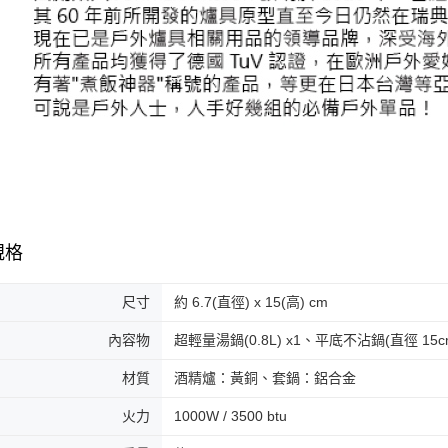
規格
尺寸
約 6.7(直徑) x 15(高) cm
內容物
超輕量湯鍋(0.8L) x1、平底不沾鍋(直徑 15
材質
酒精爐：黃銅、套鍋：鋁合金
火力
1000W / 3500 btu