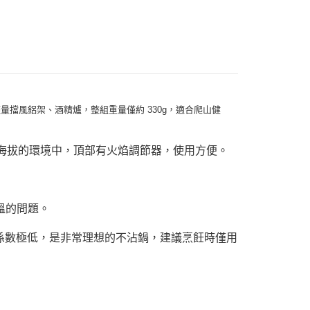
業銀行
星展（台灣）商業銀行
際商業銀行
中國信託商業銀行
天信用卡公司
付款
0，滿NT$490(含以上)免運費
家取貨
0，滿NT$490(含以上)免運費
柄夾、輕量擋風鋁架、酒精爐，整組重量僅約 330g，適合爬山健
付款
0，滿NT$490(含以上)免運費
低溫或高海拔的環境中，頂部有火焰調節器，使用方便。
1取貨
0，滿NT$490(含以上)免運費
低溫的問題。
0，滿NT$490(含以上)免運費
係數極低，是非常理想的不沾鍋，建議烹飪時僅用
0，滿NT$490(含以上)免運費
市自取