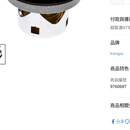
付款與運
超取滿NT$
付款方式
品牌
信用卡一
trangia
信用卡分
商品特色
3 期 
商品編號
合作金
超商取貨
9760687
華南商
LINE Pay
上海商
國泰世
商品相關分
Apple Pay
臺灣中
匯豐（
ATM付款
戶外廚房
聯邦商
分享
元大商