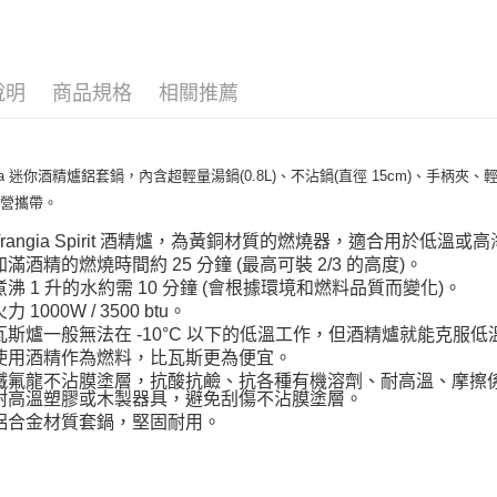
玉山商
運送方式
台新國
台灣樂
全家取貨
說明
商品規格
相關推薦
每筆NT$6
付款後全
每筆NT$6
ngia 迷你酒精爐鋁套鍋，內含超輕量湯鍋(0.8L)、不沾鍋(直徑 15cm)、手
野營攜帶。
7-11取貨
每筆NT$6
Trangia Spirit 酒精爐，為黃銅材質的燃燒器，適合用於
加滿酒精的燃燒時間約 25 分鐘 (最高可裝 2/3 的高度)。
付款後7-1
煮沸 1 升的水約需 10 分鐘 (會根據環境和燃料品質而變化)。
每筆NT$6
力 1000W / 3500 btu。
瓦斯爐一般無法在 -10°C 以下的低溫工作，但酒精爐就能克服
宅配
使用酒精作為燃料，比瓦斯更為便宜。
每筆NT$8
鐵氟龍不沾膜塗層，抗酸抗鹼、抗各種有機溶劑、耐高溫、摩擦
耐高溫塑膠或木製器具，避免刮傷不沾膜塗層。
離島宅配
鋁合金材質套鍋，堅固耐用。
每筆NT$8
付款後門