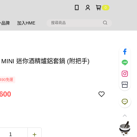
0
外品牌
加入HME
ia MINI 迷你酒精爐鋁套鍋 (附把手)
490免運
600