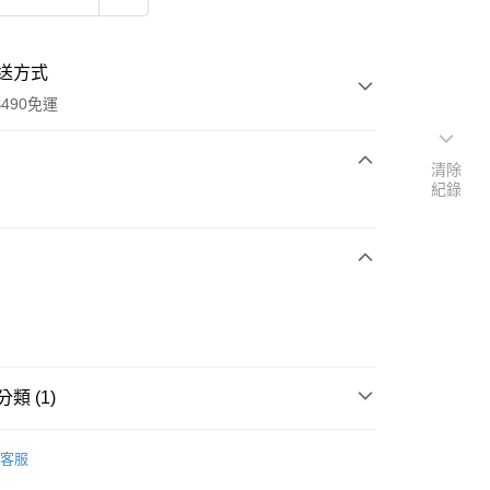
送方式
490免運
清除
紀錄
次付款
期付款
0 利率 每期
NT$533
21家銀行
庫商業銀行
第一商業銀行
付款
業銀行
彰化商業銀行
業儲蓄銀行
台北富邦商業銀行
華商業銀行
兆豐國際商業銀行
類 (1)
小企業銀行
台中商業銀行
台灣）商業銀行
華泰商業銀行
鍋具
業銀行
遠東國際商業銀行
客服
業銀行
永豐商業銀行