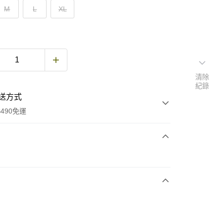
M
L
XL
清除
紀錄
送方式
490免運
次付款
期付款
0 利率 每期
NT$626
21家銀行
庫商業銀行
第一商業銀行
付款
業銀行
彰化商業銀行