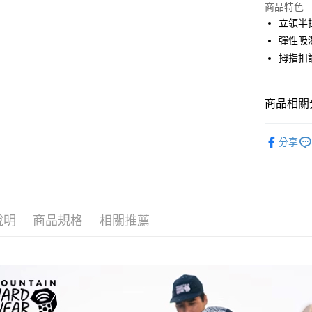
LINE Pay
上海商
商品特色
國泰世
立領半
Apple Pay
臺灣中
彈性吸
匯豐（
ATM付款
拇指扣
聯邦商
元大商
玉山商
運送方式
商品相關分
台新國
台灣樂
全家取貨
戶外機能
分享
每筆NT$6
付款後全
每筆NT$6
7-11取貨
說明
商品規格
相關推薦
每筆NT$6
付款後7-1
每筆NT$6
宅配