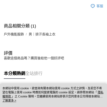
客服
商品相關分類 (1)
戶外機能服飾
男｜排汗長袖上衣
評價
喜歡這個商品嗎？購買後給他一個好評吧
本分類熱銷
全站排行
本網站中使用 cookie，欲查詢有關本網站使用 cookie 方式之詳情，及若您不希
熱門標籤
望在電腦上使用 cookie 時應如何變更電腦的 cookie 設定，請參閱本網站「
隱私
權條款
」之 Cookie 聲明。您繼續使用本網站即表示您同意本公司得按本網站使
用條款之 Cookie 聲明使用 cookie。
了解更多 >