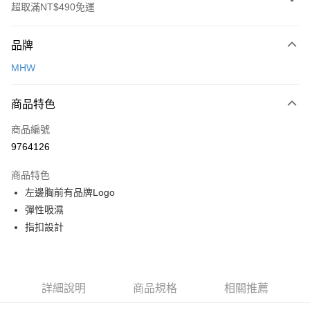
超取滿NT$490免運
付款方式
品牌
信用卡一次付款
MHW
信用卡分期付款
3 期 0 利率 每期
NT$493
21家銀行
商品特色
合作金庫商業銀行
第一商業銀行
超商取貨付款
商品編號
華南商業銀行
彰化商業銀行
9764126
LINE Pay
上海商業儲蓄銀行
台北富邦商業銀行
國泰世華商業銀行
兆豐國際商業銀行
商品特色
Apple Pay
臺灣中小企業銀行
台中商業銀行
左邊胸前有品牌Logo
匯豐（台灣）商業銀行
華泰商業銀行
ATM付款
彈性吸濕
聯邦商業銀行
遠東國際商業銀行
元大商業銀行
永豐商業銀行
指扣設計
運送方式
玉山商業銀行
星展（台灣）商業銀行
台新國際商業銀行
中國信託商業銀行
全家取貨付款
台灣樂天信用卡公司
每筆NT$60，滿NT$490(含以上)免運費
詳細說明
商品規格
相關推薦
付款後全家取貨