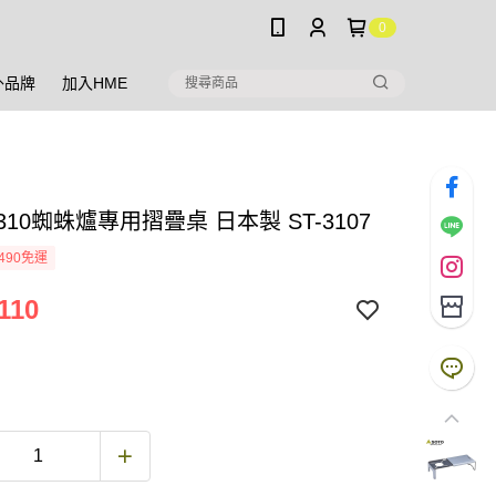
0
外品牌
加入HME
 310蜘蛛爐專用摺疊桌 日本製 ST-3107
490免運
110