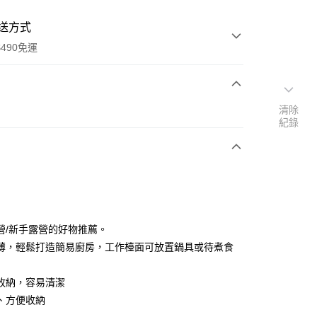
送方式
490免運
次付款
清除
紀錄
期付款
0 利率 每期
NT$703
21家銀行
庫商業銀行
第一商業銀行
付款
業銀行
彰化商業銀行
業儲蓄銀行
台北富邦商業銀行
華商業銀行
兆豐國際商業銀行
營/新手露營的好物推薦。
小企業銀行
台中商業銀行
薄，輕鬆打造簡易廚房，工作檯面可放置鍋具或待煮食
台灣）商業銀行
華泰商業銀行
業銀行
遠東國際商業銀行
收納，容易清潔
業銀行
永豐商業銀行
、方便收納
業銀行
星展（台灣）商業銀行
際商業銀行
中國信託商業銀行