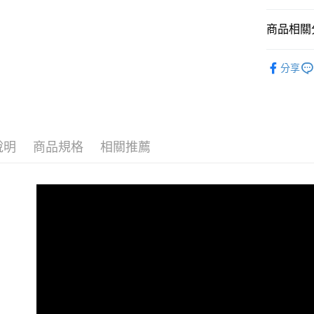
台灣樂
全家取貨
商品相關分
每筆NT$6
戶外廚房
付款後全
分享
每筆NT$6
7-11取貨
每筆NT$6
說明
商品規格
相關推薦
付款後7-1
每筆NT$6
宅配
每筆NT$8
離島宅配
每筆NT$8
付款後門
免運費