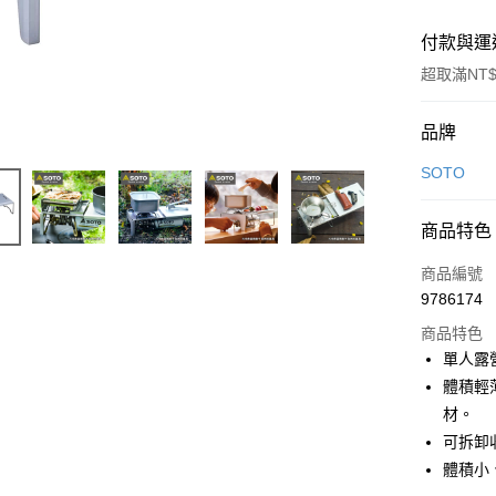
付款與運
超取滿NT$
付款方式
品牌
信用卡一
SOTO
信用卡分
商品特色
3 期 
商品編號
合作金
超商取貨
9786174
華南商
LINE Pay
上海商
商品特色
國泰世
單人露
Apple Pay
臺灣中
體積輕
匯豐（
ATM付款
材。
聯邦商
可拆卸
元大商
體積小
玉山商
運送方式
台新國