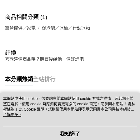
商品相關分類 (1)
露營傢俱／家電
保冷袋／冰桶／行動冰箱
評價
喜歡這個商品嗎？購買後給他一個好評吧
本分類熱銷
全站排行
本網站中使用 cookie，欲查詢有關本網站使用 cookie 方式之詳情，及若您不希
熱門標籤
望在電腦上使用 cookie 時應如何變更電腦的 cookie 設定，請參閱本網站「
隱私
權條款
」之 Cookie 聲明。您繼續使用本網站即表示您同意本公司得按本網站使
用條款之 Cookie 聲明使用 cookie。
了解更多 >
我知道了