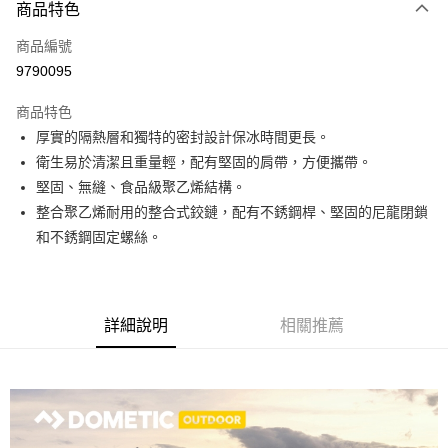
3 期 0 利率 每期
NT$900
21家銀行
商品特色
合作金庫商業銀行
第一商業銀行
LINE Pay
商品編號
華南商業銀行
彰化商業銀行
9790095
Apple Pay
上海商業儲蓄銀行
台北富邦商業銀行
國泰世華商業銀行
兆豐國際商業銀行
商品特色
ATM付款
臺灣中小企業銀行
台中商業銀行
厚實的隔熱層和獨特的密封設計保冰時間更長。
匯豐（台灣）商業銀行
華泰商業銀行
衛生易於清潔且重量輕，配有堅固的肩帶，方便攜帶。
聯邦商業銀行
遠東國際商業銀行
運送方式
元大商業銀行
永豐商業銀行
堅固、無縫、食品級聚乙烯結構。
宅配
玉山商業銀行
星展（台灣）商業銀行
整合聚乙烯耐用的整合式鉸鏈，配有不銹鋼桿、堅固的尼龍閉鎖
每筆NT$80，滿NT$490(含以上)免運費
台新國際商業銀行
中國信託商業銀行
和不銹鋼固定螺絲。
台灣樂天信用卡公司
離島宅配
每筆NT$80，滿NT$490(含以上)免運費
詳細說明
相關推薦
付款後門市自取
免運費