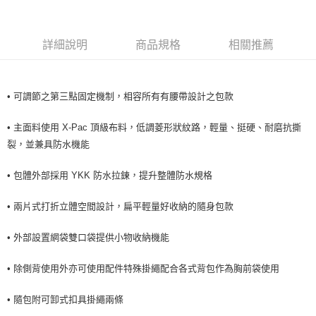
每筆NT$60，滿NT$490(含以上)免運費
付款後7-11取貨
詳細說明
商品規格
相關推薦
每筆NT$60，滿NT$490(含以上)免運費
宅配
• 可調節之第三點固定機制，相容所有有腰帶設計之包款
每筆NT$80，滿NT$490(含以上)免運費
離島宅配
• 主面料使用 X-Pac 頂級布料，低調菱形狀紋路，輕量、挺硬、耐磨抗撕
裂，並兼具防水機能
每筆NT$80，滿NT$490(含以上)免運費
付款後門市自取
• 包體外部採用 YKK 防水拉鍊，提升整體防水規格
免運費
• 兩片式打折立體空間設計，扁平輕量好收納的隨身包款
• 外部設置網袋雙口袋提供小物收納機能
• 除側背使用外亦可使用配件特殊掛繩配合各式背包作為胸前袋使用
• 隨包附可卸式扣具掛繩兩條