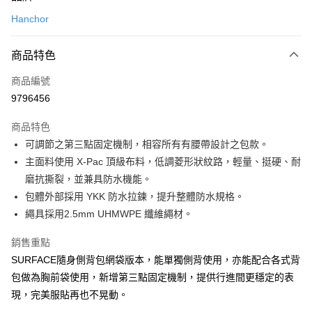
信用卡一次付款
Hanchor
信用卡分期付款
3 期 0 利率 每期
NT$463
21家銀行
商品特色
合作金庫商業銀行
第一商業銀行
超商取貨付款
商品編號
華南商業銀行
彰化商業銀行
9796456
LINE Pay
上海商業儲蓄銀行
台北富邦商業銀行
國泰世華商業銀行
兆豐國際商業銀行
商品特色
Apple Pay
臺灣中小企業銀行
台中商業銀行
可調節之第三點固定機制，相容所有有腰帶設計之包款。
匯豐（台灣）商業銀行
華泰商業銀行
ATM付款
主面料使用 X-Pac 頂級布料，低調菱形狀紋路，輕量、挺硬、耐
聯邦商業銀行
遠東國際商業銀行
元大商業銀行
永豐商業銀行
磨抗撕裂，並兼具防水機能。
運送方式
玉山商業銀行
星展（台灣）商業銀行
包體外部採用 YKK 防水拉鍊，提升整體防水規格。
台新國際商業銀行
中國信託商業銀行
全家取貨付款
繩具採用2.5mm UHMWPE 纖維繩材。
台灣樂天信用卡公司
每筆NT$60，滿NT$490(含以上)免運費
銷售重點
付款後全家取貨
SURFACE隨身側背包網袋版本，能單獨側背使用，亦能配合各式背
每筆NT$60，滿NT$490(含以上)免運費
包做為胸前袋使用，新增第三點固定機制，提供行進間更穩定的表
現，完美服貼再也不晃動。
7-11取貨付款