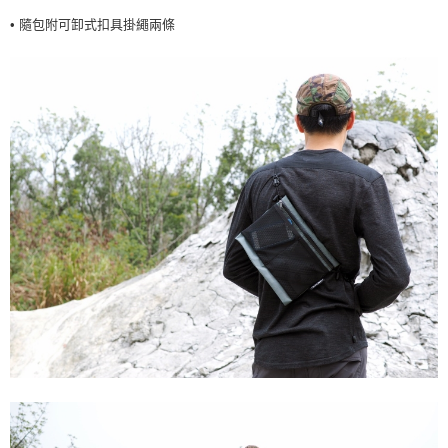
• 隨包附可卸式扣具掛繩兩條