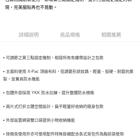
現，完美服貼再也不晃動。
7-11取貨付款
每筆NT$60，滿NT$490(含以上)免運費
付款後7-11取貨
詳細說明
商品規格
相關推薦
每筆NT$60，滿NT$490(含以上)免運費
宅配
• 可調節之第三點固定機制，相容所有有腰帶設計之包款
每筆NT$80，滿NT$490(含以上)免運費
離島宅配
• 主面料使用 X-Pac 頂級布料，低調菱形狀紋路，輕量、挺硬、耐磨抗撕
裂，並兼具防水機能
每筆NT$80，滿NT$490(含以上)免運費
付款後門市自取
• 包體外部採用 YKK 防水拉鍊，提升整體防水規格
免運費
• 兩片式打折立體空間設計，扁平輕量好收納的隨身包款
• 外部設置網袋雙口袋提供小物收納機能
• 除側背使用外亦可使用配件特殊掛繩配合各式背包作為胸前袋使用