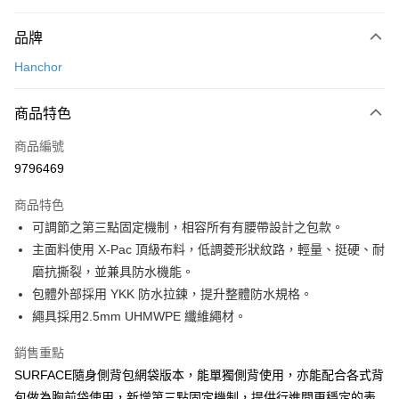
付款方式
品牌
信用卡一次付款
Hanchor
信用卡分期付款
3 期 0 利率 每期
NT$463
21家銀行
商品特色
合作金庫商業銀行
第一商業銀行
超商取貨付款
商品編號
華南商業銀行
彰化商業銀行
9796469
LINE Pay
上海商業儲蓄銀行
台北富邦商業銀行
國泰世華商業銀行
兆豐國際商業銀行
商品特色
Apple Pay
臺灣中小企業銀行
台中商業銀行
可調節之第三點固定機制，相容所有有腰帶設計之包款。
匯豐（台灣）商業銀行
華泰商業銀行
ATM付款
主面料使用 X-Pac 頂級布料，低調菱形狀紋路，輕量、挺硬、耐
聯邦商業銀行
遠東國際商業銀行
元大商業銀行
永豐商業銀行
磨抗撕裂，並兼具防水機能。
運送方式
玉山商業銀行
星展（台灣）商業銀行
包體外部採用 YKK 防水拉鍊，提升整體防水規格。
台新國際商業銀行
中國信託商業銀行
全家取貨付款
繩具採用2.5mm UHMWPE 纖維繩材。
台灣樂天信用卡公司
每筆NT$60，滿NT$490(含以上)免運費
銷售重點
付款後全家取貨
SURFACE隨身側背包網袋版本，能單獨側背使用，亦能配合各式背
每筆NT$60，滿NT$490(含以上)免運費
包做為胸前袋使用，新增第三點固定機制，提供行進間更穩定的表