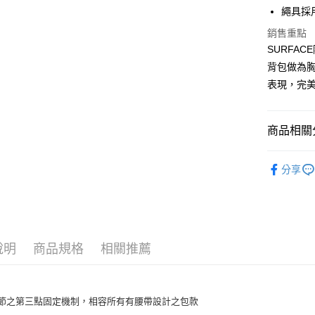
繩具採用
玉山商
運送方式
台新國
銷售重點
台灣樂
全家取貨
SURFA
每筆NT$6
背包做為
表現，完
付款後全
每筆NT$6
商品相關分
7-11取貨
每筆NT$6
戶外背包
分享
付款後7-1
每筆NT$6
宅配
每筆NT$8
說明
商品規格
相關推薦
離島宅配
每筆NT$8
調節之第三點固定機制，相容所有有腰帶設計之包款