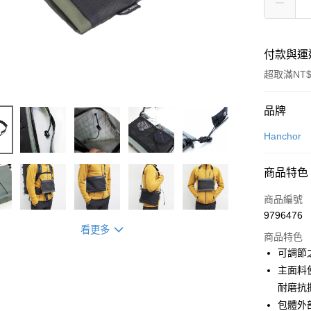
付款與運
超取滿NT$
付款方式
品牌
信用卡一
Hanchor
信用卡分
商品特色
3 期 
商品編號
合作金
超商取貨
9796476
華南商
看更多
LINE Pay
上海商
商品特色
國泰世
可調節
Apple Pay
臺灣中
主面料
匯豐（
ATM付款
耐磨抗
聯邦商
包體外
元大商