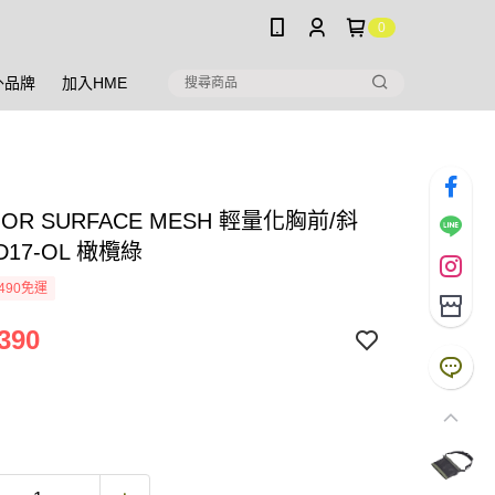
0
外品牌
加入HME
HOR SURFACE MESH 輕量化胸前/斜
D17-OL 橄欖綠
490免運
390