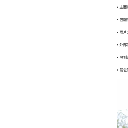
• 主
• 包
• 兩
• 外
• 除
• 隨