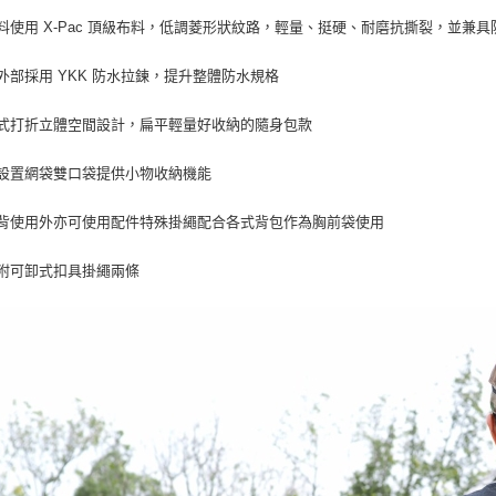
付款後門
面料使用 X-Pac 頂級布料，低調菱形狀紋路，輕量、挺硬、耐磨抗撕裂，並兼
免運費
體外部採用 YKK 防水拉鍊，提升整體防水規格
片式打折立體空間設計，扁平輕量好收納的隨身包款
部設置網袋雙口袋提供小物收納機能
側背使用外亦可使用配件特殊掛繩配合各式背包作為胸前袋使用
包附可卸式扣具掛繩兩條