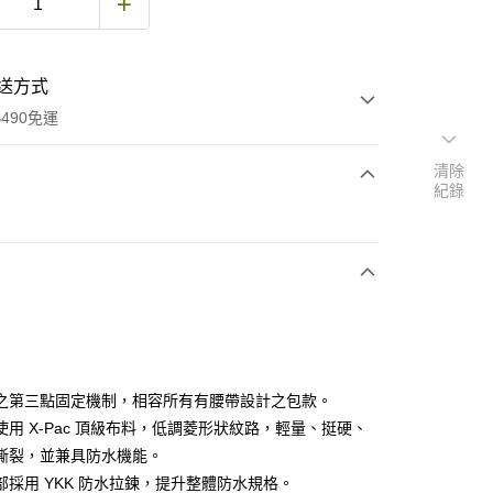
送方式
490免運
清除
紀錄
次付款
期付款
0 利率 每期
NT$463
21家銀行
庫商業銀行
第一商業銀行
付款
業銀行
彰化商業銀行
業儲蓄銀行
台北富邦商業銀行
華商業銀行
兆豐國際商業銀行
之第三點固定機制，相容所有有腰帶設計之包款。
小企業銀行
台中商業銀行
使用 X-Pac 頂級布料，低調菱形狀紋路，輕量、挺硬、
台灣）商業銀行
華泰商業銀行
撕裂，並兼具防水機能。
業銀行
遠東國際商業銀行
部採用 YKK 防水拉鍊，提升整體防水規格。
業銀行
永豐商業銀行