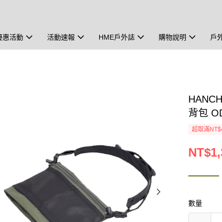
優惠活動
活動速報
HME戶外誌
購物說明
戶
HANC
背包 O
超取滿NT$
NT$1,
數量