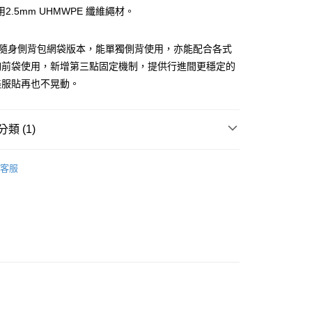
2.5mm UHMWPE 纖維繩材。
業銀行
星展（台灣）商業銀行
際商業銀行
中國信託商業銀行
天信用卡公司
付款
CE隨身側背包網袋版本，能單獨側背使用，亦能配合各式
0，滿NT$490(含以上)免運費
胸前袋使用，新增第三點固定機制，提供行進間更穩定的
美服貼再也不晃動。
家取貨
0，滿NT$490(含以上)免運費
類 (1)
付款
0，滿NT$490(含以上)免運費
斜背包／腰包／胸前包／配件包
客服
1取貨
0，滿NT$490(含以上)免運費
0，滿NT$490(含以上)免運費
0，滿NT$490(含以上)免運費