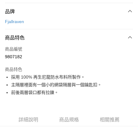
付款方式
品牌
信用卡一次付款
Fjallraven
信用卡分期付款
3 期 0 利率 每期
NT$510
21家銀行
商品特色
合作金庫商業銀行
第一商業銀行
超商取貨付款
商品編號
華南商業銀行
彰化商業銀行
9807182
LINE Pay
上海商業儲蓄銀行
台北富邦商業銀行
國泰世華商業銀行
兆豐國際商業銀行
商品特色
Apple Pay
臺灣中小企業銀行
台中商業銀行
採用 100% 再生尼龍防水布料所製作。
匯豐（台灣）商業銀行
華泰商業銀行
ATM付款
主隔層裡面有一個小的網袋隔層與一個鑰匙扣。
聯邦商業銀行
遠東國際商業銀行
元大商業銀行
永豐商業銀行
前後兩層袋口都有拉鍊。
運送方式
玉山商業銀行
星展（台灣）商業銀行
台新國際商業銀行
中國信託商業銀行
全家取貨付款
台灣樂天信用卡公司
每筆NT$60，滿NT$490(含以上)免運費
詳細說明
商品規格
相關推薦
付款後全家取貨
每筆NT$60，滿NT$490(含以上)免運費