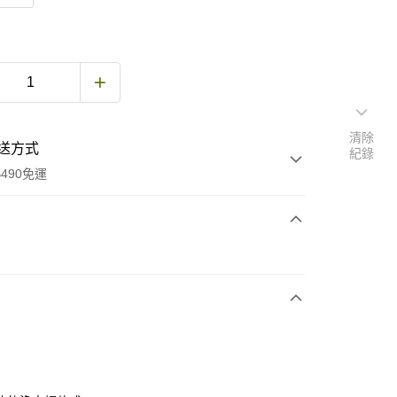
清除
送方式
紀錄
490免運
次付款
期付款
0 利率 每期
NT$503
21家銀行
庫商業銀行
第一商業銀行
付款
業銀行
彰化商業銀行
業儲蓄銀行
台北富邦商業銀行