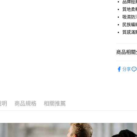
國泰世
品牌經
Apple Pay
臺灣中
質地柔
匯豐（
ATM付款
吸濕防
聯邦商
民族編
元大商
質感滿
玉山商
運送方式
台新國
台灣樂
全家取貨
商品相關分
每筆NT$6
服飾配件
付款後全
分享
每筆NT$6
7-11取貨
每筆NT$6
說明
商品規格
相關推薦
付款後7-1
每筆NT$6
宅配
每筆NT$8