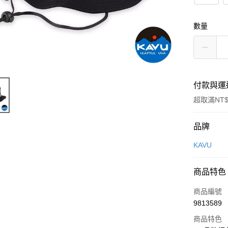
數量
付款與運
超取滿NT$
付款方式
品牌
信用卡一
KAVU
信用卡分
商品特色
3 期 
商品編號
合作金
超商取貨
9813589
華南商
LINE Pay
上海商
商品特色