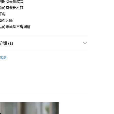
華商業銀行
兆豐國際商業銀行
典的漁夫帽款式
小企業銀行
台中商業銀行
軟的有機棉材質
台灣）商業銀行
華泰商業銀行
汗帶
業銀行
遠東國際商業銀行
織帶裝飾
業銀行
永豐商業銀行
點的鋸齒型車縫帽簷
業銀行
星展（台灣）商業銀行
際商業銀行
中國信託商業銀行
天信用卡公司
付款
類 (1)
0，滿NT$490(含以上)免運費
遮陽／防水帽
家取貨
客服
0，滿NT$490(含以上)免運費
付款
0，滿NT$490(含以上)免運費
1取貨
0，滿NT$490(含以上)免運費
0，滿NT$490(含以上)免運費