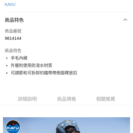
KAVU
信用卡分期付款
3 期 0 利率 每期
NT$206
21家銀行
商品特色
合作金庫商業銀行
第一商業銀行
超商取貨付款
商品編號
華南商業銀行
彰化商業銀行
9814144
LINE Pay
上海商業儲蓄銀行
台北富邦商業銀行
國泰世華商業銀行
兆豐國際商業銀行
商品特色
Apple Pay
臺灣中小企業銀行
台中商業銀行
羊毛內襯
匯豐（台灣）商業銀行
華泰商業銀行
ATM付款
外層則使用防潑水材質
聯邦商業銀行
遠東國際商業銀行
元大商業銀行
永豐商業銀行
可調節和可拆卸的織帶帶側面釋放扣
運送方式
玉山商業銀行
星展（台灣）商業銀行
台新國際商業銀行
中國信託商業銀行
全家取貨付款
台灣樂天信用卡公司
每筆NT$60，滿NT$490(含以上)免運費
詳細說明
商品規格
相關推薦
付款後全家取貨
每筆NT$60，滿NT$490(含以上)免運費
7-11取貨付款