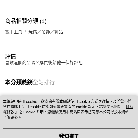
商品相關分類 (1)
實用工具
玩偶／吊飾／飾品
評價
喜歡這個商品嗎？購買後給他一個好評吧
本分類熱銷
全站排行
本網站中使用 cookie，欲查詢有關本網站使用 cookie 方式之詳情，及若您不希
熱門標籤
望在電腦上使用 cookie 時應如何變更電腦的 cookie 設定，請參閱本網站「
隱私
權條款
」之 Cookie 聲明。您繼續使用本網站即表示您同意本公司得按本網站使
用條款之 Cookie 聲明使用 cookie。
了解更多 >
我知道了