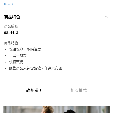
KAVU
信用卡分期付款
3 期 0 利率 每期
NT$143
21家銀行
商品特色
合作金庫商業銀行
第一商業銀行
超商取貨付款
商品編號
華南商業銀行
彰化商業銀行
9814413
LINE Pay
上海商業儲蓄銀行
台北富邦商業銀行
國泰世華商業銀行
兆豐國際商業銀行
商品特色
Apple Pay
臺灣中小企業銀行
台中商業銀行
保溫保冷，隔絕溫度
匯豐（台灣）商業銀行
華泰商業銀行
ATM付款
可當手機袋
聯邦商業銀行
遠東國際商業銀行
元大商業銀行
永豐商業銀行
快扣頸繩
運送方式
玉山商業銀行
星展（台灣）商業銀行
販售商品未包含鋁罐，僅為示意圖
台新國際商業銀行
中國信託商業銀行
全家取貨付款
台灣樂天信用卡公司
每筆NT$60，滿NT$490(含以上)免運費
付款後全家取貨
詳細說明
相關推薦
每筆NT$60，滿NT$490(含以上)免運費
7-11取貨付款