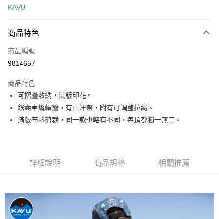
KAVU
信用卡分期付款
3 期 0 利率 每期
NT$623
21家銀行
商品特色
合作金庫商業銀行
第一商業銀行
超商取貨付款
商品編號
華南商業銀行
彰化商業銀行
9814657
LINE Pay
上海商業儲蓄銀行
台北富邦商業銀行
國泰世華商業銀行
兆豐國際商業銀行
商品特色
Apple Pay
臺灣中小企業銀行
台中商業銀行
可摺疊收納，滿版印花。
匯豐（台灣）商業銀行
華泰商業銀行
ATM付款
鋸齒車縫帽簷，有止汗帶，附有可調整拉繩。
聯邦商業銀行
遠東國際商業銀行
元大商業銀行
永豐商業銀行
滿版布料剪裁，同一款也略有不同，每頂都獨一無二。
運送方式
玉山商業銀行
星展（台灣）商業銀行
台新國際商業銀行
中國信託商業銀行
全家取貨付款
台灣樂天信用卡公司
每筆NT$60，滿NT$490(含以上)免運費
詳細說明
商品規格
相關推薦
付款後全家取貨
每筆NT$60，滿NT$490(含以上)免運費
7-11取貨付款