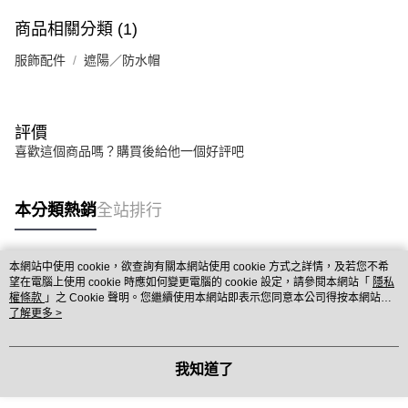
商品相關分類 (1)
服飾配件
遮陽／防水帽
評價
喜歡這個商品嗎？購買後給他一個好評吧
本分類熱銷
全站排行
本網站中使用 cookie，欲查詢有關本網站使用 cookie 方式之詳情，及若您不希
熱門標籤
望在電腦上使用 cookie 時應如何變更電腦的 cookie 設定，請參閱本網站「
隱私
權條款
」之 Cookie 聲明。您繼續使用本網站即表示您同意本公司得按本網站使
用條款之 Cookie 聲明使用 cookie。
了解更多 >
我知道了