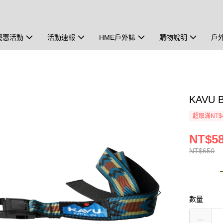
優惠活動
活動速報
HME戶外誌
購物說明
戶
KAVU 
超取滿NT$
NT$5
NT$650
數量