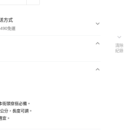
送方式
490免運
清除
紀錄
次付款
期付款
0 利率 每期
NT$195
21家銀行
庫商業銀行
第一商業銀行
付款
業銀行
彰化商業銀行
業儲蓄銀行
台北富邦商業銀行
華商業銀行
兆豐國際商業銀行
本街頭穿搭必備。
小企業銀行
台中商業銀行
.5公分，長度可調。
台灣）商業銀行
華泰商業銀行
適宜。
業銀行
遠東國際商業銀行
業銀行
永豐商業銀行