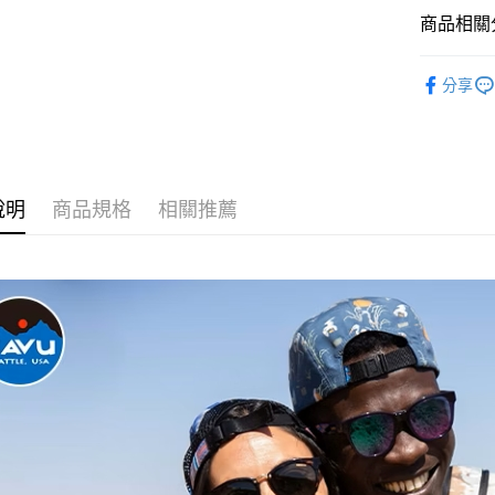
玉山商
運送方式
商品相關分
台新國
台灣樂
全家取貨
服飾配件
分享
每筆NT$6
付款後全
每筆NT$6
7-11取貨
說明
商品規格
相關推薦
每筆NT$6
付款後7-1
每筆NT$6
宅配
每筆NT$8
離島宅配
每筆NT$8
付款後門