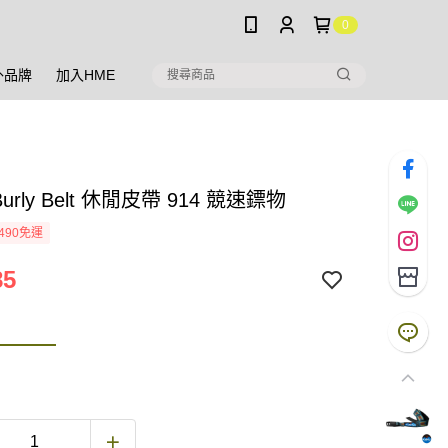
0
外品牌
加入HME
Burly Belt 休閒皮帶 914 競速鏢物
490免運
85