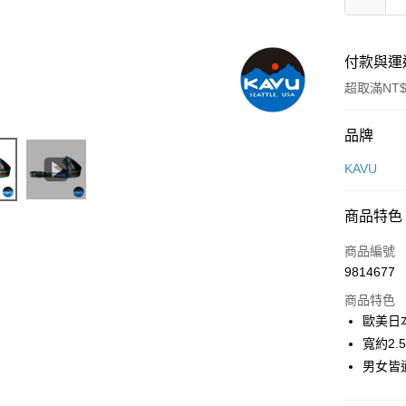
付款與運
超取滿NT$
付款方式
品牌
信用卡一
KAVU
信用卡分
商品特色
3 期 
商品編號
合作金
超商取貨
9814677
華南商
LINE Pay
上海商
商品特色
國泰世
歐美日
Apple Pay
臺灣中
寬約2
匯豐（
ATM付款
男女皆
聯邦商
元大商