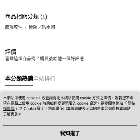
商品相關分類 (1)
服飾配件
遮陽／防水帽
評價
喜歡這個商品嗎？購買後給他一個好評吧
本分類熱銷
全站排行
本網站中使用 cookie，欲查詢有關本網站使用 cookie 方式之詳情，及若您不希
熱門標籤
望在電腦上使用 cookie 時應如何變更電腦的 cookie 設定，請參閱本網站「
隱私
權條款
」之 Cookie 聲明。您繼續使用本網站即表示您同意本公司得按本網站使
用條款之 Cookie 聲明使用 cookie。
了解更多 >
我知道了