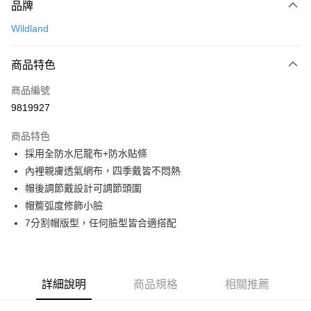
品牌
信用卡一次付款
Wildland
信用卡分期付款
3 期 0 利率 每期
NT$360
21家銀行
商品特色
合作金庫商業銀行
第一商業銀行
超商取貨付款
商品編號
華南商業銀行
彰化商業銀行
9819927
LINE Pay
上海商業儲蓄銀行
台北富邦商業銀行
國泰世華商業銀行
兆豐國際商業銀行
商品特色
Apple Pay
臺灣中小企業銀行
台中商業銀行
採用全防水尼龍布+防水貼條
匯豐（台灣）商業銀行
華泰商業銀行
ATM付款
內裡親膚透氣網布，四季戴皆不悶熱
聯邦商業銀行
遠東國際商業銀行
元大商業銀行
永豐商業銀行
帽後調節戴設計可調節頭圍
運送方式
玉山商業銀行
星展（台灣）商業銀行
帽簷弧度修飾小臉
台新國際商業銀行
中國信託商業銀行
全家取貨付款
7分割帽版型，任何臉型皆合適搭配
台灣樂天信用卡公司
每筆NT$60，滿NT$490(含以上)免運費
付款後全家取貨
詳細說明
商品規格
相關推薦
每筆NT$60，滿NT$490(含以上)免運費