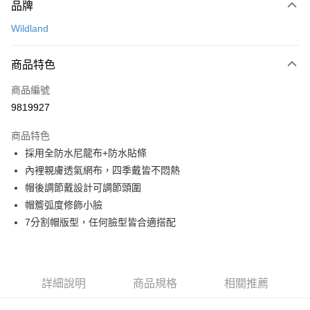
品牌
信用卡一次付款
Wildland
信用卡分期付款
3 期 0 利率 每期
NT$360
21家銀行
商品特色
合作金庫商業銀行
第一商業銀行
超商取貨付款
商品編號
華南商業銀行
彰化商業銀行
9819927
LINE Pay
上海商業儲蓄銀行
台北富邦商業銀行
國泰世華商業銀行
兆豐國際商業銀行
商品特色
Apple Pay
臺灣中小企業銀行
台中商業銀行
採用全防水尼龍布+防水貼條
匯豐（台灣）商業銀行
華泰商業銀行
ATM付款
內裡親膚透氣網布，四季戴皆不悶熱
聯邦商業銀行
遠東國際商業銀行
元大商業銀行
永豐商業銀行
帽後調節戴設計可調節頭圍
運送方式
玉山商業銀行
星展（台灣）商業銀行
帽簷弧度修飾小臉
台新國際商業銀行
中國信託商業銀行
全家取貨付款
7分割帽版型，任何臉型皆合適搭配
台灣樂天信用卡公司
每筆NT$60，滿NT$490(含以上)免運費
付款後全家取貨
詳細說明
商品規格
相關推薦
每筆NT$60，滿NT$490(含以上)免運費