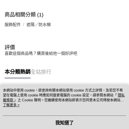
商品相關分類 (1)
服飾配件
遮陽／防水帽
評價
喜歡這個商品嗎？購買後給他一個好評吧
本分類熱銷
全站排行
本網站中使用 cookie，欲查詢有關本網站使用 cookie 方式之詳情，及若您不希
熱門標籤
望在電腦上使用 cookie 時應如何變更電腦的 cookie 設定，請參閱本網站「
隱私
權條款
」之 Cookie 聲明。您繼續使用本網站即表示您同意本公司得按本網站使
用條款之 Cookie 聲明使用 cookie。
了解更多 >
我知道了