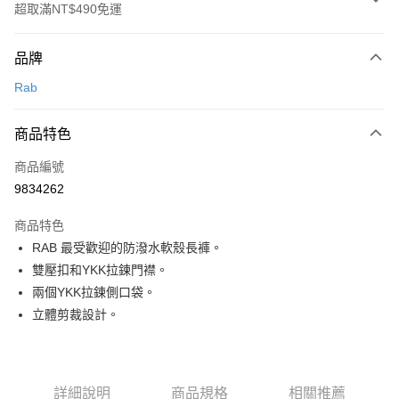
超取滿NT$490免運
付款方式
品牌
信用卡一次付款
Rab
信用卡分期付款
3 期 0 利率 每期
NT$893
21家銀行
商品特色
合作金庫商業銀行
第一商業銀行
超商取貨付款
商品編號
華南商業銀行
彰化商業銀行
9834262
LINE Pay
上海商業儲蓄銀行
台北富邦商業銀行
國泰世華商業銀行
兆豐國際商業銀行
商品特色
Apple Pay
臺灣中小企業銀行
台中商業銀行
RAB 最受歡迎的防潑水軟殼長褲。
匯豐（台灣）商業銀行
華泰商業銀行
ATM付款
雙壓扣和YKK拉鍊門襟。
聯邦商業銀行
遠東國際商業銀行
元大商業銀行
永豐商業銀行
兩個YKK拉鍊側口袋。
運送方式
玉山商業銀行
星展（台灣）商業銀行
立體剪裁設計。
台新國際商業銀行
中國信託商業銀行
全家取貨付款
台灣樂天信用卡公司
每筆NT$60，滿NT$490(含以上)免運費
付款後全家取貨
詳細說明
商品規格
相關推薦