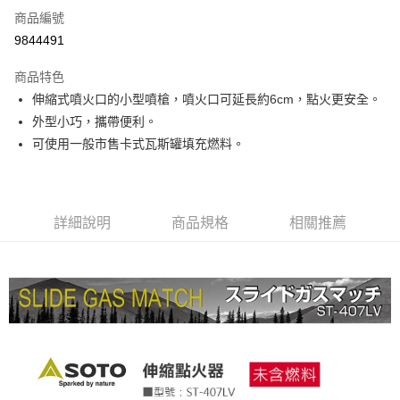
合作金庫商業銀行
第一商業銀行
超商取貨付款
商品編號
華南商業銀行
彰化商業銀行
9844491
LINE Pay
上海商業儲蓄銀行
台北富邦商業銀行
國泰世華商業銀行
兆豐國際商業銀行
商品特色
Apple Pay
臺灣中小企業銀行
台中商業銀行
伸縮式噴火口的小型噴槍，噴火口可延長約6cm，點火更安全。
匯豐（台灣）商業銀行
華泰商業銀行
ATM付款
外型小巧，攜帶便利。
聯邦商業銀行
遠東國際商業銀行
元大商業銀行
永豐商業銀行
可使用一般市售卡式瓦斯罐填充燃料。
運送方式
玉山商業銀行
星展（台灣）商業銀行
台新國際商業銀行
中國信託商業銀行
全家取貨付款
台灣樂天信用卡公司
每筆NT$60，滿NT$490(含以上)免運費
詳細說明
商品規格
相關推薦
付款後全家取貨
每筆NT$60，滿NT$490(含以上)免運費
7-11取貨付款
每筆NT$60，滿NT$490(含以上)免運費
付款後7-11取貨
每筆NT$60，滿NT$490(含以上)免運費