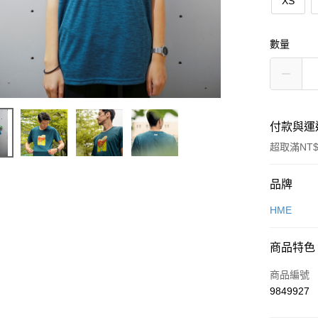
XS
數量
付款與運
超取滿NT$
付款方式
品牌
信用卡一
HME
信用卡分
商品特色
3 期 
商品編號
合作金
超商取貨
9849927
華南商
LINE Pay
上海商