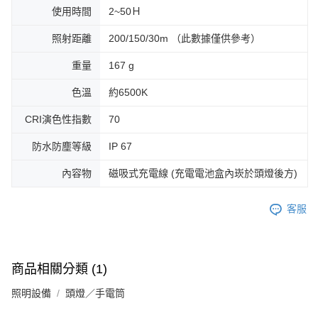
使用時間
2~50Ｈ
照射距離
200/150/30m （此數據僅供參考）
重量
167 g
色溫
約6500K
CRI演色性指數
70
防水防塵等級
IP 67
內容物
磁吸式充電線 (充電電池盒內崁於頭燈後方)
客服
商品相關分類 (1)
照明設備
頭燈／手電筒