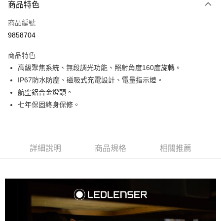
3 期 0 利率 每期
NT$1,305
21家銀行
商品特色
合作金庫商業銀行
第一商業銀行
超商取貨付款
商品編號
華南商業銀行
彰化商業銀行
9858704
LINE Pay
上海商業儲蓄銀行
台北富邦商業銀行
國泰世華商業銀行
兆豐國際商業銀行
商品特色
Apple Pay
臺灣中小企業銀行
台中商業銀行
高級聚焦系統、無段調光功能、照射角度160度旋轉。
匯豐（台灣）商業銀行
華泰商業銀行
ATM付款
IP67防水防塵、磁吸式充電設計、電量指示燈。
聯邦商業銀行
遠東國際商業銀行
元大商業銀行
永豐商業銀行
航空鋁合金燈頭。
運送方式
玉山商業銀行
星展（台灣）商業銀行
七年保固終身保修。
台新國際商業銀行
中國信託商業銀行
全家取貨付款
台灣樂天信用卡公司
每筆NT$60，滿NT$490(含以上)免運費
付款後全家取貨
詳細說明
商品規格
相關推薦
每筆NT$60，滿NT$490(含以上)免運費
7-11取貨付款
每筆NT$60，滿NT$490(含以上)免運費
付款後7-11取貨