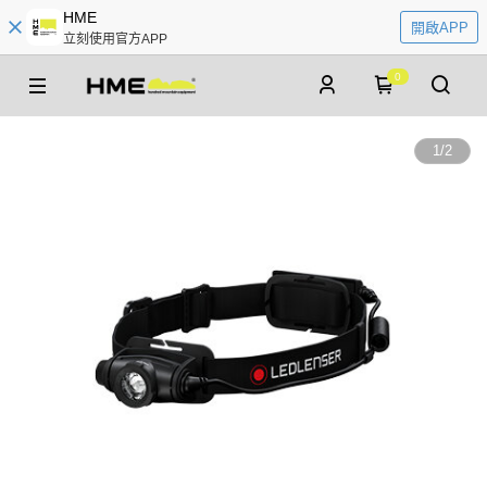
HME
開啟APP
立刻使用官方APP
0
1
/
2