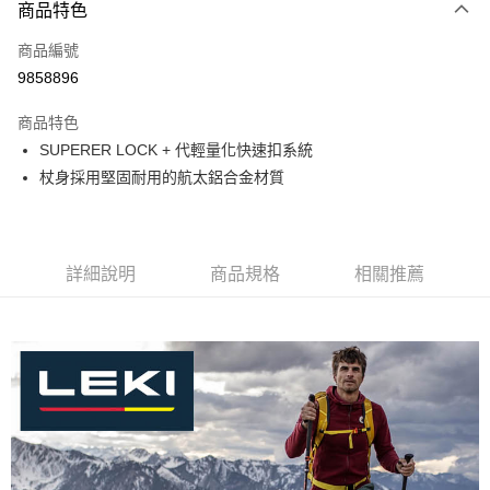
3 期 0 利率 每期
NT$570
21家銀行
商品特色
合作金庫商業銀行
第一商業銀行
LINE Pay
商品編號
華南商業銀行
彰化商業銀行
9858896
Apple Pay
上海商業儲蓄銀行
台北富邦商業銀行
國泰世華商業銀行
兆豐國際商業銀行
商品特色
ATM付款
臺灣中小企業銀行
台中商業銀行
SUPERER LOCK + 代輕量化快速扣系統
匯豐（台灣）商業銀行
華泰商業銀行
杖身採用堅固耐用的航太鋁合金材質
聯邦商業銀行
遠東國際商業銀行
運送方式
元大商業銀行
永豐商業銀行
宅配
玉山商業銀行
星展（台灣）商業銀行
每筆NT$80，滿NT$490(含以上)免運費
台新國際商業銀行
中國信託商業銀行
台灣樂天信用卡公司
詳細說明
商品規格
相關推薦
離島宅配
每筆NT$80，滿NT$490(含以上)免運費
付款後門市自取
免運費