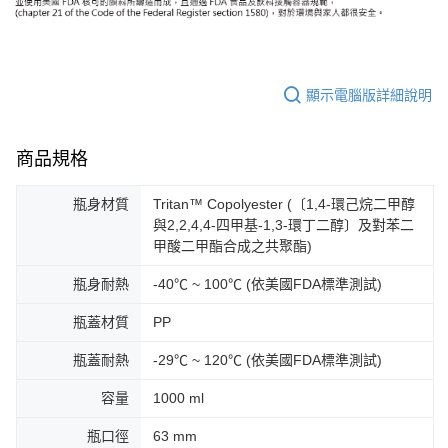
顯示電腦版詳細說明
商品規格
瓶身材質
Tritan™ Copolyester (〔1,4-環己烷二甲醇
與2,2,4,4-四甲基-1,3-環丁二醇〕及對苯二
甲酸二甲酯合成之共聚酯)
瓶身耐熱
-40℃ ~ 100℃ (依美國FDA標準測試)
瓶蓋材質
PP
瓶蓋耐熱
-29℃ ~ 120℃ (依美國FDA標準測試)
容量
1000 ml
瓶口徑
63 mm