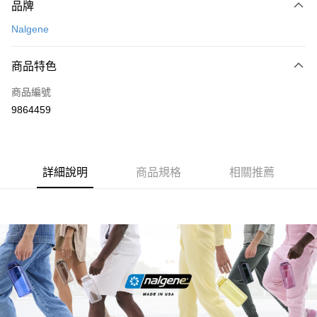
品牌
信用卡一次付款
Nalgene
信用卡分期付款
3 期 0 利率 每期
NT$160
21家銀行
商品特色
合作金庫商業銀行
第一商業銀行
超商取貨付款
商品編號
華南商業銀行
彰化商業銀行
9864459
LINE Pay
上海商業儲蓄銀行
台北富邦商業銀行
國泰世華商業銀行
兆豐國際商業銀行
Apple Pay
臺灣中小企業銀行
台中商業銀行
匯豐（台灣）商業銀行
華泰商業銀行
ATM付款
詳細說明
商品規格
相關推薦
聯邦商業銀行
遠東國際商業銀行
元大商業銀行
永豐商業銀行
運送方式
玉山商業銀行
星展（台灣）商業銀行
台新國際商業銀行
中國信託商業銀行
全家取貨付款
台灣樂天信用卡公司
每筆NT$60，滿NT$490(含以上)免運費
付款後全家取貨
每筆NT$60，滿NT$490(含以上)免運費