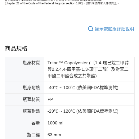
顯示電腦版詳細說明
商品規格
瓶身材質
Tritan™ Copolyester (〔1,4-環己烷二甲醇
與2,2,4,4-四甲基-1,3-環丁二醇〕及對苯二
甲酸二甲酯合成之共聚酯)
瓶身耐熱
-40℃ ~ 100℃ (依美國FDA標準測試)
瓶蓋材質
PP
瓶蓋耐熱
-29℃ ~ 120℃ (依美國FDA標準測試)
容量
1000 ml
瓶口徑
63 mm