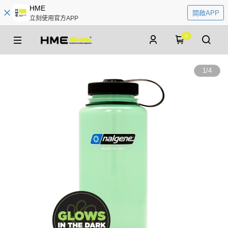
HME
開啟APP
立刻使用官方APP
0
1
/
4