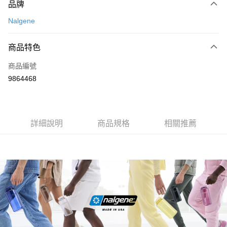
品牌
信用卡一次付款
Nalgene
信用卡分期付款
3 期 0 利率 每期
NT$160
21家銀行
商品特色
合作金庫商業銀行
第一商業銀行
超商取貨付款
商品編號
華南商業銀行
彰化商業銀行
9864468
LINE Pay
上海商業儲蓄銀行
台北富邦商業銀行
國泰世華商業銀行
兆豐國際商業銀行
Apple Pay
臺灣中小企業銀行
台中商業銀行
匯豐（台灣）商業銀行
華泰商業銀行
ATM付款
詳細說明
商品規格
相關推薦
聯邦商業銀行
遠東國際商業銀行
元大商業銀行
永豐商業銀行
運送方式
玉山商業銀行
星展（台灣）商業銀行
台新國際商業銀行
中國信託商業銀行
全家取貨付款
台灣樂天信用卡公司
每筆NT$60，滿NT$490(含以上)免運費
付款後全家取貨
每筆NT$60，滿NT$490(含以上)免運費