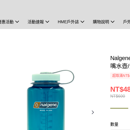
優惠活動
活動速報
HME戶外誌
購物說明
戶
Nalgen
嘴水壺/
超取滿NT$
NT$4
NT$600
數量