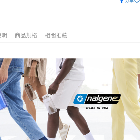
分享
元大商
玉山商
運送方式
台新國
台灣樂
全家取貨
說明
商品規格
相關推薦
每筆NT$6
付款後全
每筆NT$6
7-11取貨
每筆NT$6
付款後7-1
每筆NT$6
宅配
每筆NT$8
離島宅配
每筆NT$8