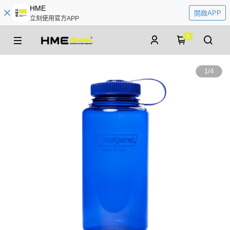
HME
開啟APP
立刻使用官方APP
0
1
/
4