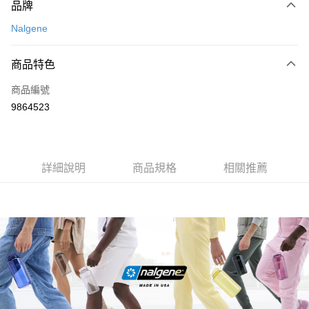
品牌
信用卡一次付款
Nalgene
信用卡分期付款
3 期 0 利率 每期
NT$160
21家銀行
商品特色
合作金庫商業銀行
第一商業銀行
超商取貨付款
商品編號
華南商業銀行
彰化商業銀行
9864523
LINE Pay
上海商業儲蓄銀行
台北富邦商業銀行
國泰世華商業銀行
兆豐國際商業銀行
Apple Pay
臺灣中小企業銀行
台中商業銀行
匯豐（台灣）商業銀行
華泰商業銀行
ATM付款
詳細說明
商品規格
相關推薦
聯邦商業銀行
遠東國際商業銀行
元大商業銀行
永豐商業銀行
運送方式
玉山商業銀行
星展（台灣）商業銀行
台新國際商業銀行
中國信託商業銀行
全家取貨付款
台灣樂天信用卡公司
每筆NT$60，滿NT$490(含以上)免運費
付款後全家取貨
每筆NT$60，滿NT$490(含以上)免運費