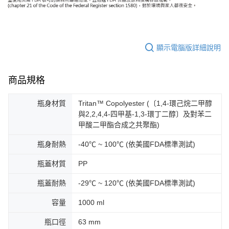
顯示電腦版詳細說明
商品規格
瓶身材質
Tritan™ Copolyester (〔1,4-環己烷二甲醇
與2,2,4,4-四甲基-1,3-環丁二醇〕及對苯二
甲酸二甲酯合成之共聚酯)
瓶身耐熱
-40℃ ~ 100℃ (依美國FDA標準測試)
瓶蓋材質
PP
瓶蓋耐熱
-29℃ ~ 120℃ (依美國FDA標準測試)
容量
1000 ml
瓶口徑
63 mm