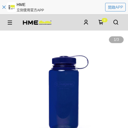
HME
開啟APP
立刻使用官方APP
0
1
/
3