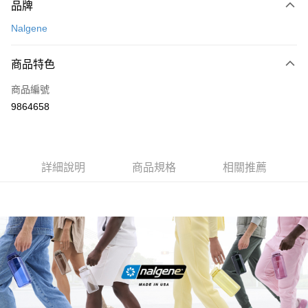
品牌
信用卡一次付款
Nalgene
信用卡分期付款
3 期 0 利率 每期
NT$133
21家銀行
商品特色
合作金庫商業銀行
第一商業銀行
超商取貨付款
商品編號
華南商業銀行
彰化商業銀行
9864658
LINE Pay
上海商業儲蓄銀行
台北富邦商業銀行
國泰世華商業銀行
兆豐國際商業銀行
Apple Pay
臺灣中小企業銀行
台中商業銀行
匯豐（台灣）商業銀行
華泰商業銀行
ATM付款
詳細說明
商品規格
相關推薦
聯邦商業銀行
遠東國際商業銀行
元大商業銀行
永豐商業銀行
運送方式
玉山商業銀行
星展（台灣）商業銀行
台新國際商業銀行
中國信託商業銀行
全家取貨付款
台灣樂天信用卡公司
每筆NT$60，滿NT$490(含以上)免運費
付款後全家取貨
每筆NT$60，滿NT$490(含以上)免運費