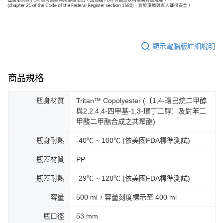
顯示電腦版詳細說明
商品規格
瓶身材質
Tritan™ Copolyester (〔1,4-環己烷二甲醇
與2,2,4,4-四甲基-1,3-環丁二醇〕及對苯二
甲酸二甲酯合成之共聚酯)
瓶身耐熱
-40℃ ~ 100℃ (依美國FDA標準測試)
瓶蓋材質
PP
瓶蓋耐熱
-29℃ ~ 120℃ (依美國FDA標準測試)
容量
500 ml，容量刻度標示至 400 ml
瓶口徑
53 mm