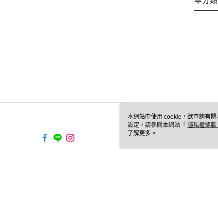
本分類
本網站中使用 cookie，欲查詢有關
設定，請參閱本網站「
隱私權條款
使用 cookie。
了解更多 >
TW-MWG1-66-181 Web
© 2026 by 登豐百岳生活休閒股份有限公司