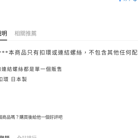
元大商
玉山商
運送方式
台新國
台灣樂
全家取貨
說明
相關推薦
每筆NT$6
付款後全
*****本商品只有扣環或連結螺絲，不包含其他任何配件*
每筆NT$6
7-11取貨
和連結螺絲都是單一個販售
每筆NT$6
扣環 日本製
付款後7-1
每筆NT$6
宅配
每筆NT$8
個商品嗎？購買後給他一個好評吧
離島宅配
每筆NT$8