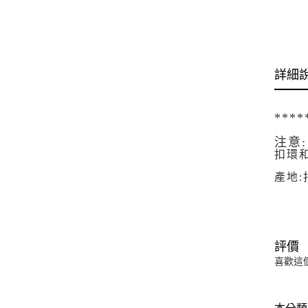
詳細
**
注意:
扣環
產地:
評價
喜歡這