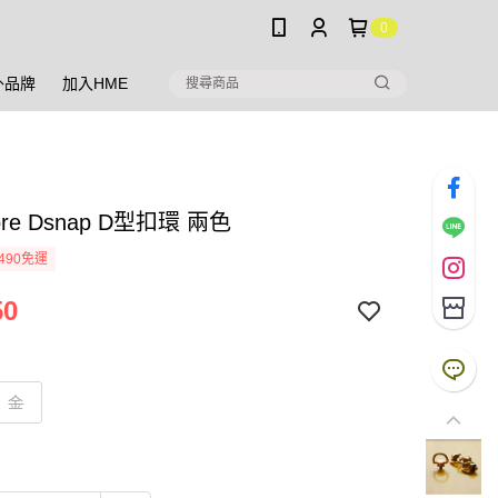
0
外品牌
加入HME
lore Dsnap D型扣環 兩色
490免運
50
金