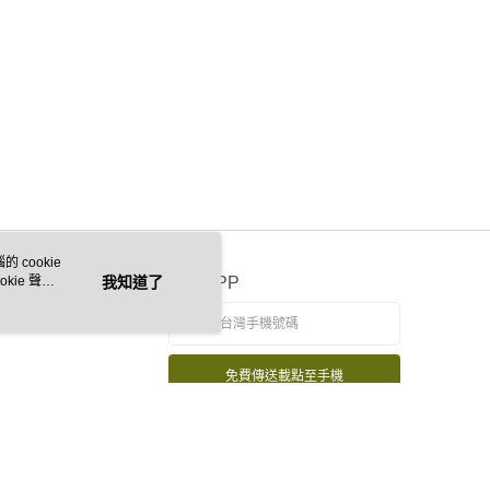
市自取
 cookie
kie 聲明
我知道了
官方APP
免費傳送載點至手機
若接到可疑電話，請洽詢165反詐騙專線
本站最佳瀏覽環境請使用 Google Chrome、Firefox 或 Edge 以上版本