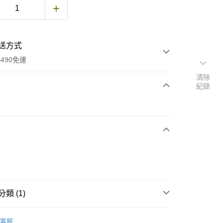
送方式
490免運
清除
紀錄
次付款
期付款
0 利率 每期
NT$83
21家銀行
庫商業銀行
第一商業銀行
付款
業銀行
彰化商業銀行
業儲蓄銀行
台北富邦商業銀行
華商業銀行
兆豐國際商業銀行
類 (1)
小企業銀行
台中商業銀行
台灣）商業銀行
華泰商業銀行
其他配件
業銀行
遠東國際商業銀行
客服