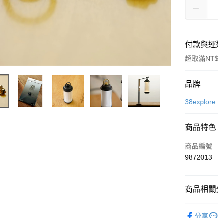
付款與運
超取滿NT$
付款方式
品牌
信用卡一
38explore
信用卡分
商品特色
3 期 
商品編號
合作金
超商取貨
9872013
華南商
LINE Pay
上海商
國泰世
商品相關分
Apple Pay
臺灣中
匯豐（
ATM付款
照明設備
聯邦商
分享