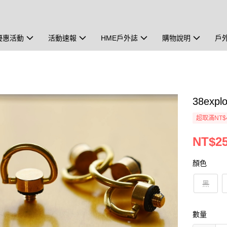
優惠活動
活動速報
HME戶外誌
購物說明
戶
38exp
超取滿NT$
NT$2
顏色
黑
數量